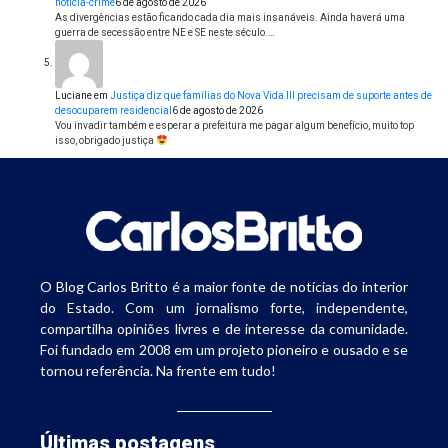
notícia-crime
6 de agosto de 2026
As divergências estão ficando cada dia mais insanáveis. Ainda haverá uma
guerra de secessão entre NE e SE neste século.…
Luciane
em
Justiça diz que famílias do Nova Vida III precisam de suporte antes de
desocuparem residencial
6 de agosto de 2026
Vou invadir também e esperar a prefeitura me pagar algum benefício, muito top
isso, obrigado justiça
O Blog Carlos Britto é a maior fonte de notícias do interior
do Estado. Com um jornalismo forte, independente,
compartilha opiniões livres e de interesse da comunidade.
Foi fundado em 2008 em um projeto pioneiro e ousado e se
tornou referência. Na frente em tudo!
Últimas postagens