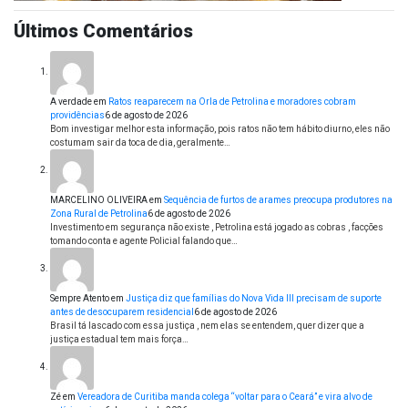
Últimos Comentários
A verdade
em
Ratos reaparecem na Orla de Petrolina e moradores cobram
providências
6 de agosto de 2026
Bom investigar melhor esta informação, pois ratos não tem hábito diurno, eles não
costumam sair da toca de dia, geralmente…
MARCELINO OLIVEIRA
em
Sequência de furtos de arames preocupa produtores na
Zona Rural de Petrolina
6 de agosto de 2026
Investimento em segurança não existe , Petrolina está jogado as cobras , facções
tomando conta e agente Policial falando que…
Sempre Atento
em
Justiça diz que famílias do Nova Vida III precisam de suporte
antes de desocuparem residencial
6 de agosto de 2026
Brasil tá lascado com essa justiça , nem elas se entendem, quer dizer que a
justiça estadual tem mais força…
Zé
em
Vereadora de Curitiba manda colega “voltar para o Ceará” e vira alvo de