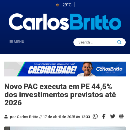
29°C
Search
MENU
Searc
for:
Novo PAC executa em PE 44,5%
dos investimentos previstos até
2026
por Carlos Britto //
17 de abril de 2025 às 12:33