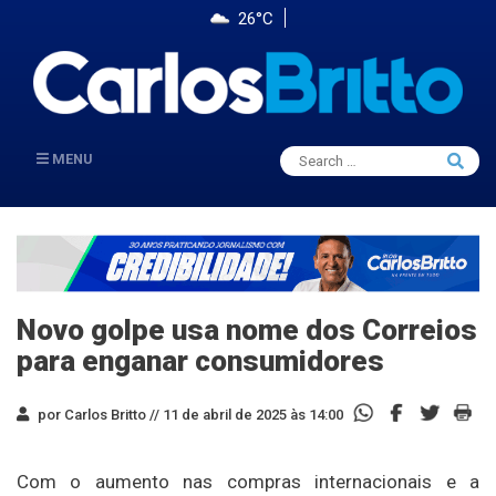
26°C
Search
MENU
Searc
for:
Novo golpe usa nome dos Correios
para enganar consumidores
por Carlos Britto //
11 de abril de 2025 às 14:00
Com o aumento nas compras internacionais e a