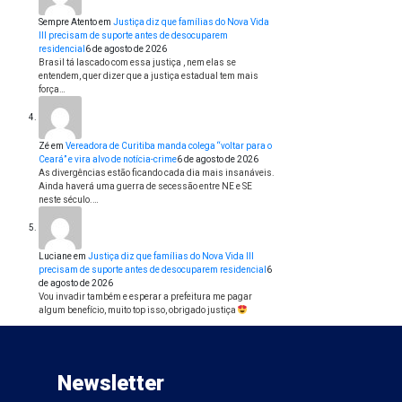
Sempre Atento
em
Justiça diz que famílias do Nova Vida
III precisam de suporte antes de desocuparem
residencial
6 de agosto de 2026
Brasil tá lascado com essa justiça , nem elas se
entendem, quer dizer que a justiça estadual tem mais
força…
Zé
em
Vereadora de Curitiba manda colega “voltar para o
Ceará” e vira alvo de notícia-crime
6 de agosto de 2026
As divergências estão ficando cada dia mais insanáveis.
Ainda haverá uma guerra de secessão entre NE e SE
neste século.…
Luciane
em
Justiça diz que famílias do Nova Vida III
precisam de suporte antes de desocuparem residencial
6
de agosto de 2026
Vou invadir também e esperar a prefeitura me pagar
algum benefício, muito top isso, obrigado justiça
Newsletter