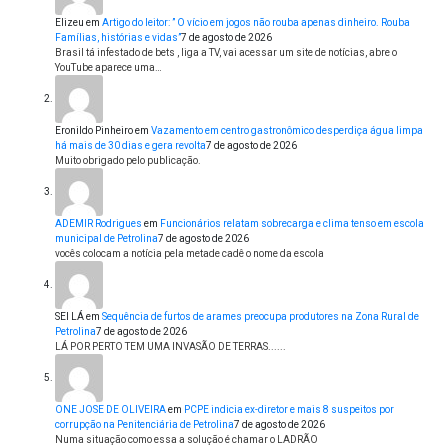
Elizeu
em
Artigo do leitor: ” O vício em jogos não rouba apenas dinheiro. Rouba
Famílias, histórias e vidas”
7 de agosto de 2026
Brasil tá infestado de bets , liga a TV, vai acessar um site de notícias, abre o
YouTube aparece uma…
Eronildo Pinheiro
em
Vazamento em centro gastronômico desperdiça água limpa
há mais de 30 dias e gera revolta
7 de agosto de 2026
Muito obrigado pelo publicação.
ADEMIR Rodrigues
em
Funcionários relatam sobrecarga e clima tenso em escola
municipal de Petrolina
7 de agosto de 2026
vocês colocam a notícia pela metade cadê o nome da escola
SEI LÁ
em
Sequência de furtos de arames preocupa produtores na Zona Rural de
Petrolina
7 de agosto de 2026
LÁ POR PERTO TEM UMA INVASÃO DE TERRAS......
ONE JOSE DE OLIVEIRA
em
PCPE indicia ex-diretor e mais 8 suspeitos por
corrupção na Penitenciária de Petrolina
7 de agosto de 2026
Numa situação como essa a solução é chamar o LADRÃO