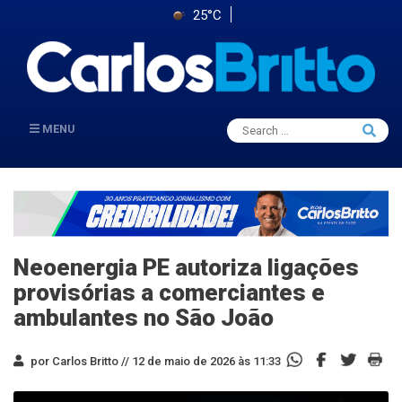
25°C
Search
MENU
Searc
for:
Neoenergia PE autoriza ligações
provisórias a comerciantes e
ambulantes no São João
por Carlos Britto //
12 de maio de 2026 às 11:33