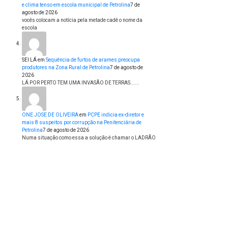
e clima tenso em escola municipal de Petrolina
7 de
agosto de 2026
vocês colocam a notícia pela metade cadê o nome da
escola
SEI LÁ
em
Sequência de furtos de arames preocupa
produtores na Zona Rural de Petrolina
7 de agosto de
2026
LÁ POR PERTO TEM UMA INVASÃO DE TERRAS......
ONE JOSE DE OLIVEIRA
em
PCPE indicia ex-diretor e
mais 8 suspeitos por corrupção na Penitenciária de
Petrolina
7 de agosto de 2026
Numa situação como essa a solução é chamar o LADRÃO