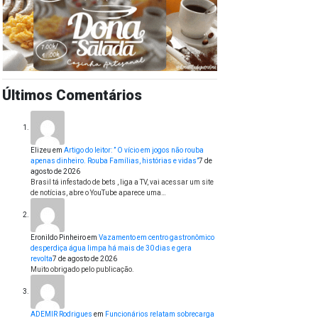
Últimos Comentários
Elizeu
em
Artigo do leitor: ” O vício em jogos não rouba
apenas dinheiro. Rouba Famílias, histórias e vidas”
7 de
agosto de 2026
Brasil tá infestado de bets , liga a TV, vai acessar um site
de notícias, abre o YouTube aparece uma…
Eronildo Pinheiro
em
Vazamento em centro gastronômico
desperdiça água limpa há mais de 30 dias e gera
revolta
7 de agosto de 2026
Muito obrigado pelo publicação.
ADEMIR Rodrigues
em
Funcionários relatam sobrecarga