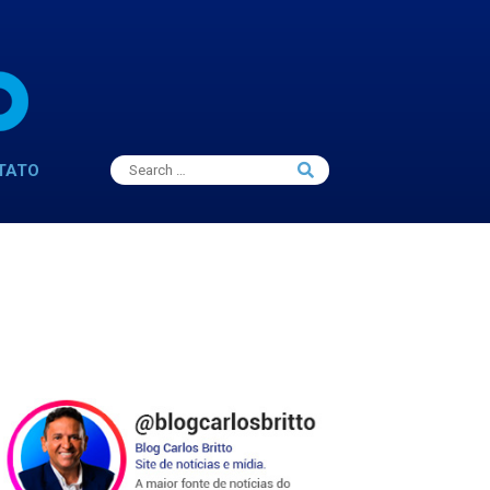
Search
TATO
Search
for: