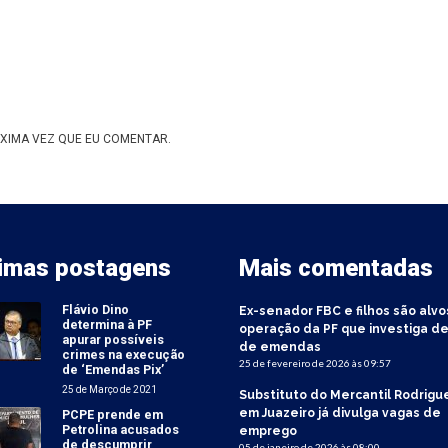
XIMA VEZ QUE EU COMENTAR.
timas postagens
Mais comentadas
Flávio Dino
Ex-senador FBC e filhos são alvo
determina à PF
operação da PF que investiga de
apurar possíveis
de emendas
crimes na execução
25 de fevereiro de 2026 às 09:57
de ‘Emendas Pix’
25 de Março de 2021
Substituto do Mercantil Rodrigu
em Juazeiro já divulga vagas de
PCPE prende em
Petrolina acusados
emprego
de descumprir
05 de janeiro de 2026 às 08:00