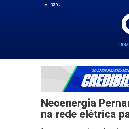
33°C
HOM
Neoenergia Perna
na rede elétrica p