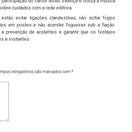
a participação do cantor
Alceu Valença
e utiliza a música
sobre cuidados com a rede elétrica.
estão evitar ligações clandestinas, não soltar fogos
eites em postes e não acender fogueiras sob a fiação.
 a prevenção de acidentes e garantir que os festejos
 e visitantes.
mpos obrigatórios são marcados com
*