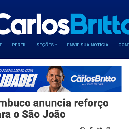
E
PERFIL
SEÇÕES
ENVIE SUA NOTÍCIA
CON
mbuco anuncia reforço
ara o São João