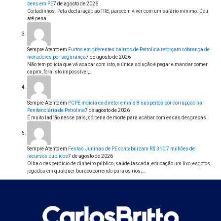
bens em PE
7 de agosto de 2026
Coitadinhos. Pela declaração ao TRE, parecem viver com um salário mínimo. Deu
até pena.
Sempre Atento
em
Furtos em diferentes bairros de Petrolina reforçam cobrança de
moradores por segurança
7 de agosto de 2026
Não tem policia que vá acabar com isto, a única solução é pegar e mandar comer
capim, fora isto impossível,…
Sempre Atento
em
PCPE indicia ex-diretor e mais 8 suspeitos por corrupção na
Penitenciária de Petrolina
7 de agosto de 2026
É muito ladrão nesse país, só pena de morte para acabar com essas desgraças.
Sempre Atento
em
Festas Juninas de PE contabilizam R$ 310,7 milhões de
recursos públicos
7 de agosto de 2026
Olha o desperdício de dinheiro público, saúde lascada, educação um lixo, esgotos
jogados em qualquer buraco correndo para os rios,…