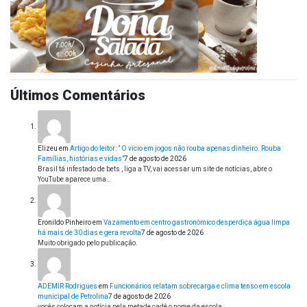
Últimos Comentários
Elizeu
em
Artigo do leitor: ” O vício em jogos não rouba apenas dinheiro. Rouba
Famílias, histórias e vidas”
7 de agosto de 2026
Brasil tá infestado de bets , liga a TV, vai acessar um site de notícias, abre o
YouTube aparece uma…
Eronildo Pinheiro
em
Vazamento em centro gastronômico desperdiça água limpa
há mais de 30 dias e gera revolta
7 de agosto de 2026
Muito obrigado pelo publicação.
ADEMIR Rodrigues
em
Funcionários relatam sobrecarga e clima tenso em escola
municipal de Petrolina
7 de agosto de 2026
vocês colocam a notícia pela metade cadê o nome da escola