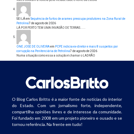
SEI LÁ
em
Sequência de furtos de arames preocupa produtores na Zona Rural de
Petrolina
7 de agosto de 2026
LÁ POR PERTO TEM UMA INVASÃO DE TERRAS......
ONE JOSE DE OLIVEIRA
em
PCPE indicia ex-diretor e mais 8 suspeitos por
corrupção na Penitenciária de Petrolina
7 de agosto de 2026
Numa situação como essa a solução é chamar o LADRÃO
O Blog Carlos Britto é a maior fonte de notícias do interior
do Estado. Com um jornalismo forte, independente,
compartilha opiniões livres e de interesse da comunidade.
Foi fundado em 2008 em um projeto pioneiro e ousado e se
tornou referência. Na frente em tudo!