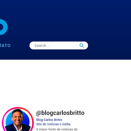
Search
TATO
Search
for: