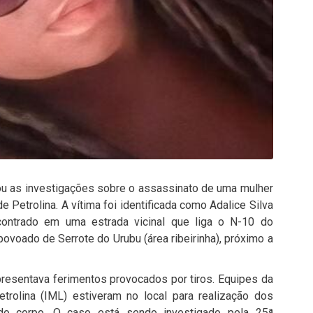
ou as investigações sobre o assassinato de uma mulher
 de
Petrolina
. A vítima foi identificada como Adalice Silva
contrado em uma estrada vicinal que liga o N-10 do
ovoado de Serrote do Urubu (área ribeirinha), próximo a
presentava ferimentos provocados por tiros. Equipes da
trolina
(IML) estiveram no local para realização dos
do corpo. O caso está sendo investigado pela
25ª