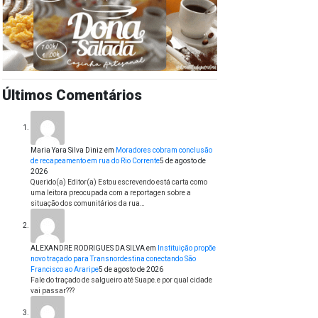
Últimos Comentários
Maria Yara Silva Diniz
em
Moradores cobram conclusão
de recapeamento em rua do Rio Corrente
5 de agosto de
2026
Querido(a) Editor(a) Estou escrevendo está carta como
uma leitora preocupada com a reportagen sobre a
situação dos comunitários da rua…
ALEXANDRE RODRIGUES DA SILVA
em
Instituição propõe
novo traçado para Transnordestina conectando São
Francisco ao Araripe
5 de agosto de 2026
Fale do traçado de salgueiro até Suape.e por qual cidade
vai passar???