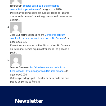
Ricardo
em
Esgotos continuam atormentando
comunitários petrolinenses
5 de agosto de 2026
Petrolina virou um esgoto ambulante. Todos os lugares
que se anda nessa cidade é esgoto estourado e nas redes
sociais…
João Guilherme Souza Silva
em
Moradores cobram
conclusão de recapeamento em rua do Rio Corrente
5 de
agosto de 2026
Eu e vários moradores da Rua 18, no bairro Rio Corrente,
em Petrolina, viemos aqui mostrar nossa indignação e
pedir…
Sempre Atento
em
Por falta de consenso, decisão da
Federação UB-PP em coligar com Raquel é adiada
5 de
agosto de 2026
O desespero do grupo FBC estar na cara, cada dia que
passa as portas se fecham.
Newsletter