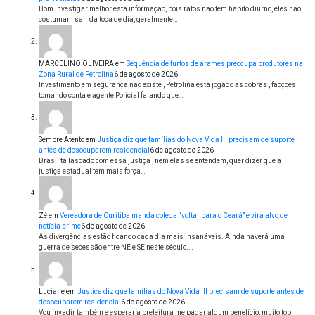
Bom investigar melhor esta informação, pois ratos não tem hábito diurno, eles não
costumam sair da toca de dia, geralmente…
MARCELINO OLIVEIRA
em
Sequência de furtos de arames preocupa produtores na
Zona Rural de Petrolina
6 de agosto de 2026
Investimento em segurança não existe , Petrolina está jogado as cobras , facções
tomando conta e agente Policial falando que…
Sempre Atento
em
Justiça diz que famílias do Nova Vida III precisam de suporte
antes de desocuparem residencial
6 de agosto de 2026
Brasil tá lascado com essa justiça , nem elas se entendem, quer dizer que a
justiça estadual tem mais força…
Zé
em
Vereadora de Curitiba manda colega “voltar para o Ceará” e vira alvo de
notícia-crime
6 de agosto de 2026
As divergências estão ficando cada dia mais insanáveis. Ainda haverá uma
guerra de secessão entre NE e SE neste século.…
Luciane
em
Justiça diz que famílias do Nova Vida III precisam de suporte antes de
desocuparem residencial
6 de agosto de 2026
Vou invadir também e esperar a prefeitura me pagar algum benefício, muito top