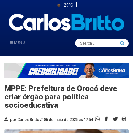
29°C
Search
MENU
Searc
for:
MPPE: Prefeitura de Orocó deve
criar órgão para política
socioeducativa
por Carlos Britto //
06 de maio de 2025 às 17:54