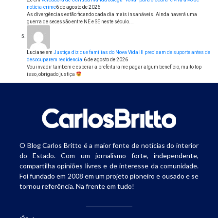
notícia-crime
6 de agosto de 2026
As divergências estão ficando cada dia mais insanáveis. Ainda haverá uma
guerra de secessão entre NE e SE neste século.…
Luciane
em
Justiça diz que famílias do Nova Vida III precisam de suporte antes de
desocuparem residencial
6 de agosto de 2026
Vou invadir também e esperar a prefeitura me pagar algum benefício, muito top
isso, obrigado justiça
O Blog Carlos Britto é a maior fonte de notícias do interior
do Estado. Com um jornalismo forte, independente,
compartilha opiniões livres e de interesse da comunidade.
Foi fundado em 2008 em um projeto pioneiro e ousado e se
tornou referência. Na frente em tudo!