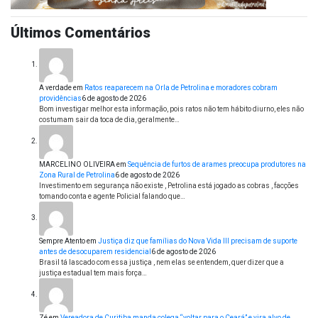
Últimos Comentários
A verdade
em
Ratos reaparecem na Orla de Petrolina e moradores cobram
providências
6 de agosto de 2026
Bom investigar melhor esta informação, pois ratos não tem hábito diurno, eles não
costumam sair da toca de dia, geralmente…
MARCELINO OLIVEIRA
em
Sequência de furtos de arames preocupa produtores na
Zona Rural de Petrolina
6 de agosto de 2026
Investimento em segurança não existe , Petrolina está jogado as cobras , facções
tomando conta e agente Policial falando que…
Sempre Atento
em
Justiça diz que famílias do Nova Vida III precisam de suporte
antes de desocuparem residencial
6 de agosto de 2026
Brasil tá lascado com essa justiça , nem elas se entendem, quer dizer que a
justiça estadual tem mais força…
Zé
em
Vereadora de Curitiba manda colega “voltar para o Ceará” e vira alvo de