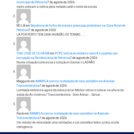
municipal de Petrolina
7 de agosto de 2026
vocês colocam a notícia pela metade cadê o nome da escola
SEI LÁ
em
Sequência de furtos de arames preocupa produtores na Zona Rural de
Petrolina
7 de agosto de 2026
LÁ POR PERTO TEM UMA INVASÃO DE TERRAS......
ONE JOSE DE OLIVEIRA
em
PCPE indicia ex-diretor e mais 8 suspeitos por
corrupção na Penitenciária de Petrolina
7 de agosto de 2026
Numa situação como essa a solução é chamar o LADRÃO
Magguim
em
AMMPLA conclui instalação de novo semáforo na Avenida
Transnordestina
7 de agosto de 2026
Lombada eletrônica agora desnecessária! Melhor retirar e colocar na altura da
saída da Av minérios/ Transnordestina - Dom Avelar... Salvar…
Paulo
em
AMMPLA conclui instalação de novo semáforo na Avenida
Transnordestina
7 de agosto de 2026
Um redutor de velocidade uma lombadas e um cemafaro todos juntos,muita
inteligência