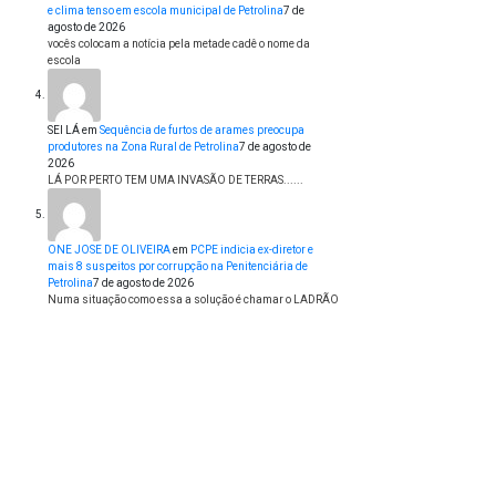
e clima tenso em escola municipal de Petrolina
7 de
agosto de 2026
vocês colocam a notícia pela metade cadê o nome da
escola
SEI LÁ
em
Sequência de furtos de arames preocupa
produtores na Zona Rural de Petrolina
7 de agosto de
2026
LÁ POR PERTO TEM UMA INVASÃO DE TERRAS......
ONE JOSE DE OLIVEIRA
em
PCPE indicia ex-diretor e
mais 8 suspeitos por corrupção na Penitenciária de
Petrolina
7 de agosto de 2026
Numa situação como essa a solução é chamar o LADRÃO