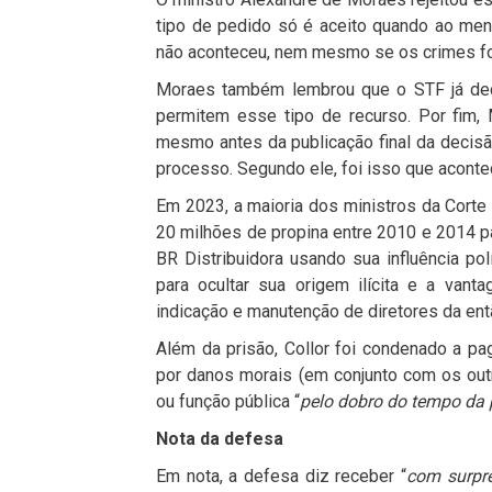
tipo de pedido só é aceito quando ao meno
não aconteceu, nem mesmo se os crimes f
Moraes também lembrou que o STF já dec
permitem esse tipo de recurso. Por fim, 
mesmo antes da publicação final da decisã
processo. Segundo ele, foi isso que aconte
Em 2023, a maioria dos ministros da Corte
20 milhões de propina entre 2010 e 2014 pa
BR Distribuidora usando sua influência p
para ocultar sua origem ilícita e a vant
indicação e manutenção de diretores da entã
Além da prisão, Collor foi condenado a pa
por danos morais (em conjunto com os outr
ou função pública “
pelo dobro do tempo da p
Nota da defesa
Em nota, a defesa diz receber “
com surpr