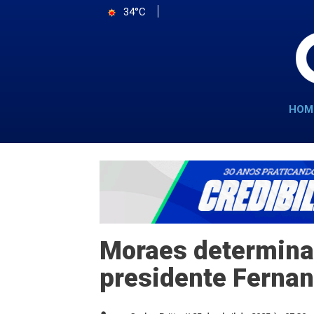
34°C
HOM
Moraes determina 
presidente Fernan