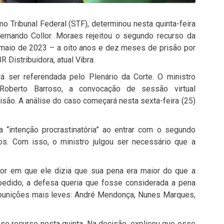
 Tribunal Federal (STF), determinou nesta quinta-feira
Fernando Collor. Moraes rejeitou o segundo recurso da
 maio de 2023 – a oito anos e dez meses de prisão por
Distribuidora, atual Vibra.
á ser referendada pelo Plenário da Corte. O ministro
Roberto Barroso, a convocação de sessão virtual
ecisão. A análise do caso começará nesta sexta-feira (25)
 “intenção procrastinatória” ao entrar com o segundo
os. Com isso, o ministro julgou ser necessário que a
lor em que ele dizia que sua pena era maior do que a
pedido, a defesa queria que fosse considerada a pena
 punições mais leves: André Mendonça, Nunes Marques,
se recurso nesta quinta. Na decisão, explicou que esse