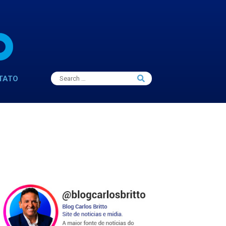
Search
TATO
Search
for: