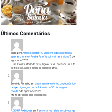
Últimos Comentários
Elizeu
em
Artigo do leitor: ” O vício em jogos não rouba
apenas dinheiro. Rouba Famílias, histórias e vidas”
7 de
agosto de 2026
Brasil tá infestado de bets , liga a TV, vai acessar um site
de notícias, abre o YouTube aparece uma…
Eronildo Pinheiro
em
Vazamento em centro gastronômico
desperdiça água limpa há mais de 30 dias e gera
revolta
7 de agosto de 2026
Muito obrigado pelo publicação.
ADEMIR Rodrigues
em
Funcionários relatam sobrecarga