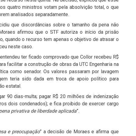
s quatro ministros votam pela absolvição total, o que
orem analisados separadamente.
idiu que discordâncias sobre o tamanho da pena não
Moraes afirmou que o STF autoriza o início da prisão
o, quando o recurso tem apenas o objetivo de atrasar o
ceu neste caso.
 entendeu ter ficado comprovado que Collor recebeu R$
ra facilitar a construção de obras da UTC Engenharia na
olítica como senador. Os valores passaram por lavagem
agem teria sido dada em troca de apoio político para
o estatal.
gar 90 dias-multa; pagar R$ 20 milhões de indenização
os dois condenados); e fica proibido de exercer cargo
ena privativa de liberdade aplicada
”.
esa e preocupação
” a decisão de Moraes e afirma que