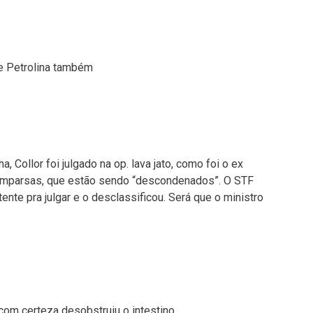
e Petrolina também
a, Collor foi julgado na op. lava jato, como foi o ex
 comparsas, que estão sendo “descondenados”. O STF
nte pra julgar e o desclassificou. Será que o ministro
com certeza desobstruiu o intestino.