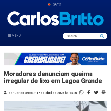
26°C
Search
MENU
Searc
for:
Moradores denunciam queima
irregular de lixo em Lagoa Grande
por Carlos Britto //
17 de abril de 2025 às 14:20