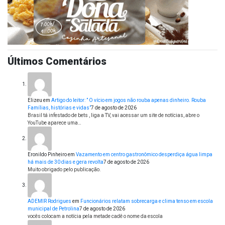
Últimos Comentários
Elizeu
em
Artigo do leitor: ” O vício em jogos não rouba apenas dinheiro. Rouba
Famílias, histórias e vidas”
7 de agosto de 2026
Brasil tá infestado de bets , liga a TV, vai acessar um site de notícias, abre o
YouTube aparece uma…
Eronildo Pinheiro
em
Vazamento em centro gastronômico desperdiça água limpa
há mais de 30 dias e gera revolta
7 de agosto de 2026
Muito obrigado pelo publicação.
ADEMIR Rodrigues
em
Funcionários relatam sobrecarga e clima tenso em escola
municipal de Petrolina
7 de agosto de 2026
vocês colocam a notícia pela metade cadê o nome da escola