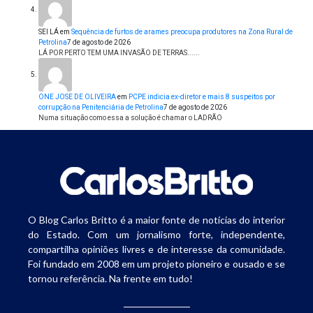
SEI LÁ
em
Sequência de furtos de arames preocupa produtores na Zona Rural de
Petrolina
7 de agosto de 2026
LÁ POR PERTO TEM UMA INVASÃO DE TERRAS......
ONE JOSE DE OLIVEIRA
em
PCPE indicia ex-diretor e mais 8 suspeitos por
corrupção na Penitenciária de Petrolina
7 de agosto de 2026
Numa situação como essa a solução é chamar o LADRÃO
O Blog Carlos Britto é a maior fonte de notícias do interior
do Estado. Com um jornalismo forte, independente,
compartilha opiniões livres e de interesse da comunidade.
Foi fundado em 2008 em um projeto pioneiro e ousado e se
tornou referência. Na frente em tudo!