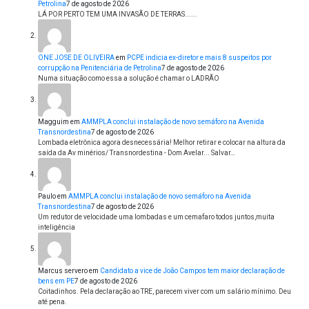
Petrolina
7 de agosto de 2026
LÁ POR PERTO TEM UMA INVASÃO DE TERRAS......
ONE JOSE DE OLIVEIRA
em
PCPE indicia ex-diretor e mais 8 suspeitos por
corrupção na Penitenciária de Petrolina
7 de agosto de 2026
Numa situação como essa a solução é chamar o LADRÃO
Magguim
em
AMMPLA conclui instalação de novo semáforo na Avenida
Transnordestina
7 de agosto de 2026
Lombada eletrônica agora desnecessária! Melhor retirar e colocar na altura da
saída da Av minérios/ Transnordestina - Dom Avelar... Salvar…
Paulo
em
AMMPLA conclui instalação de novo semáforo na Avenida
Transnordestina
7 de agosto de 2026
Um redutor de velocidade uma lombadas e um cemafaro todos juntos,muita
inteligência
Marcus servero
em
Candidato a vice de João Campos tem maior declaração de
bens em PE
7 de agosto de 2026
Coitadinhos. Pela declaração ao TRE, parecem viver com um salário mínimo. Deu
até pena.