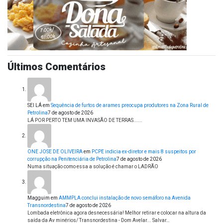
Últimos Comentários
SEI LÁ
em
Sequência de furtos de arames preocupa produtores na Zona Rural de
Petrolina
7 de agosto de 2026
LÁ POR PERTO TEM UMA INVASÃO DE TERRAS......
ONE JOSE DE OLIVEIRA
em
PCPE indicia ex-diretor e mais 8 suspeitos por
corrupção na Penitenciária de Petrolina
7 de agosto de 2026
Numa situação como essa a solução é chamar o LADRÃO
Magguim
em
AMMPLA conclui instalação de novo semáforo na Avenida
Transnordestina
7 de agosto de 2026
Lombada eletrônica agora desnecessária! Melhor retirar e colocar na altura da
saída da Av minérios/ Transnordestina - Dom Avelar... Salvar…