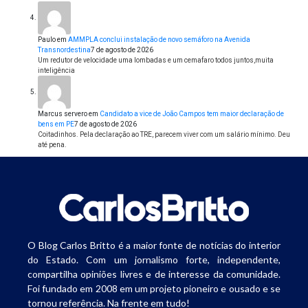
Paulo
em
AMMPLA conclui instalação de novo semáforo na Avenida
Transnordestina
7 de agosto de 2026
Um redutor de velocidade uma lombadas e um cemafaro todos juntos,muita
inteligência
Marcus servero
em
Candidato a vice de João Campos tem maior declaração de
bens em PE
7 de agosto de 2026
Coitadinhos. Pela declaração ao TRE, parecem viver com um salário mínimo. Deu
até pena.
O Blog Carlos Britto é a maior fonte de notícias do interior
do Estado. Com um jornalismo forte, independente,
compartilha opiniões livres e de interesse da comunidade.
Foi fundado em 2008 em um projeto pioneiro e ousado e se
tornou referência. Na frente em tudo!