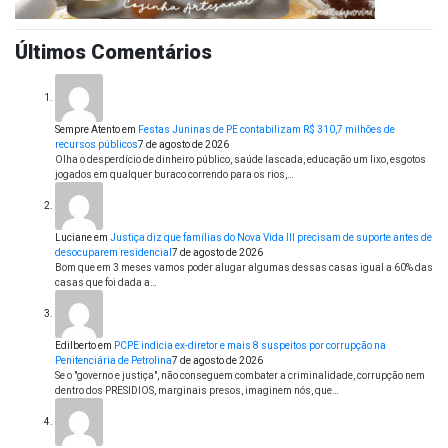
Últimos Comentários
Sempre Atento
em
Festas Juninas de PE contabilizam R$ 310,7 milhões de
recursos públicos
7 de agosto de 2026
Olha o desperdício de dinheiro público, saúde lascada, educação um lixo, esgotos
jogados em qualquer buraco correndo para os rios,…
Luciane
em
Justiça diz que famílias do Nova Vida III precisam de suporte antes de
desocuparem residencial
7 de agosto de 2026
Bom que em 3 meses vamos poder alugar algumas dessas casas igual a 60% das
casas que foi dada a…
Edilberto
em
PCPE indicia ex-diretor e mais 8 suspeitos por corrupção na
Penitenciária de Petrolina
7 de agosto de 2026
Se o "governo e justiça", não conseguem combater a criminalidade, corrupção nem
dentro dos PRESIDIOS, marginais presos, imaginem nós, que…