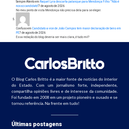
Sempre Atento
em
Raquel Lyra descarta palanque para Mendonça Filho: “Não é
nosso candidato”
7 de agosto de 2026
No meu ponto de vista Mendonça não precisa dela para se eleger.
Confuso
em
Candidato a vice de João Campos tem maior declaração de bens em
PE
7 de agosto de 2026
Essa redação do blog deveria ser mais clara, é tudo mil?
O Blog Carlos Britto é a maior fonte de notícias do interior
do Estado. Com um jornalismo forte, independente,
compartilha opiniões livres e de interesse da comunidade.
Foi fundado em 2008 em um projeto pioneiro e ousado e se
tornou referência. Na frente em tudo!
Últimas postagens