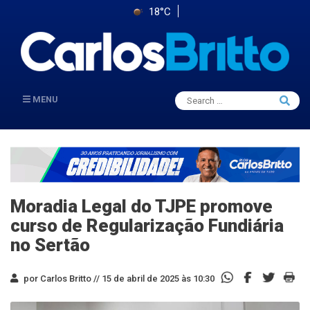
18°C
Search
MENU
Searc
for:
Moradia Legal do TJPE promove
curso de Regularização Fundiária
no Sertão
por Carlos Britto //
15 de abril de 2025 às 10:30