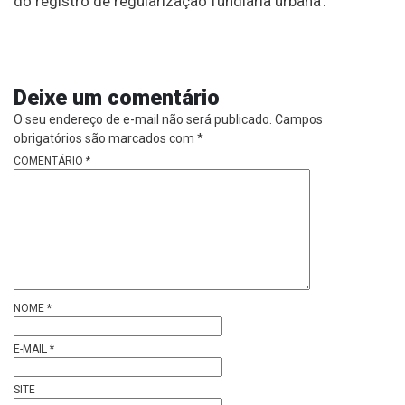
do registro de regularização fundiária urbana’.
Deixe um comentário
O seu endereço de e-mail não será publicado.
Campos
obrigatórios são marcados com
*
COMENTÁRIO
*
NOME
*
E-MAIL
*
SITE