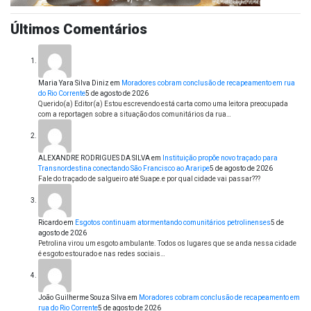
Últimos Comentários
Maria Yara Silva Diniz
em
Moradores cobram conclusão de recapeamento em rua
do Rio Corrente
5 de agosto de 2026
Querido(a) Editor(a) Estou escrevendo está carta como uma leitora preocupada
com a reportagen sobre a situação dos comunitários da rua…
ALEXANDRE RODRIGUES DA SILVA
em
Instituição propõe novo traçado para
Transnordestina conectando São Francisco ao Araripe
5 de agosto de 2026
Fale do traçado de salgueiro até Suape.e por qual cidade vai passar???
Ricardo
em
Esgotos continuam atormentando comunitários petrolinenses
5 de
agosto de 2026
Petrolina virou um esgoto ambulante. Todos os lugares que se anda nessa cidade
é esgoto estourado e nas redes sociais…
João Guilherme Souza Silva
em
Moradores cobram conclusão de recapeamento em
rua do Rio Corrente
5 de agosto de 2026