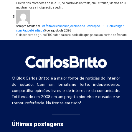
Eu e vários moradores da Rua 18, no bairro Rio Corrente, em Petrolina, viemos aqui
mostrar nossa indignação e pedir…
Sempre Atento
em
Por falta de consenso, decisão da Federação UB-PP em coligar
com Raquel é adiada
5 de agosto de 2026
O desespero do grupo FBC estar na cara, cada dia que passa as portas se fecham.
O Blog Carlos Britto é a maior fonte de notícias do interior
do Estado. Com um jornalismo forte, independente,
compartilha opiniões livres e de interesse da comunidade.
Foi fundado em 2008 em um projeto pioneiro e ousado e se
tornou referência. Na frente em tudo!
Últimas postagens