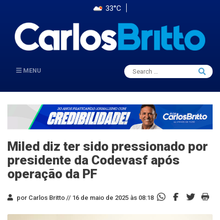
33°C
Search
MENU
Searc
for:
Miled diz ter sido pressionado por
presidente da Codevasf após
operação da PF
por Carlos Britto //
16 de maio de 2025 às 08:18