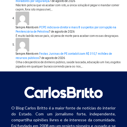
moradores por segurança
7 de agosto de 2026
Não tem policia que vá acabar com isto, a única solução é pegar e mandar comer
capim, fora isto impossível,…
Sempre Atento
em
PCPE indicia ex-diretor e mais 8 suspeitos por corrupção na
Penitenciária de Petrolina
7 de agosto de 2026
É muito ladrão nesse país, só pena de morte para acabar com essas desgraças.
Sempre Atento
em
Festas Juninas de PE contabilizam R$ 310,7 milhões de
recursos públicos
7 de agosto de 2026
Olha o desperdício de dinheiro público, saúde lascada, educação um lixo, esgotos
jogados em qualquer buraco correndo para os rios,…
O Blog Carlos Britto é a maior fonte de notícias do interior
do Estado. Com um jornalismo forte, independente,
compartilha opiniões livres e de interesse da comunidade.
Foi fundado em 2008 em um projeto pioneiro e ousado e se