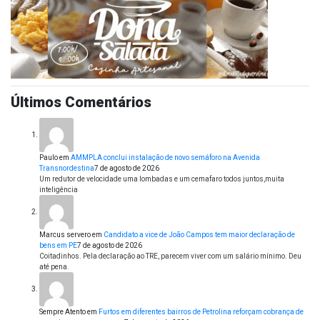
Últimos Comentários
Paulo
em
AMMPLA conclui instalação de novo semáforo na Avenida
Transnordestina
7 de agosto de 2026
Um redutor de velocidade uma lombadas e um cemafaro todos juntos,muita
inteligência
Marcus servero
em
Candidato a vice de João Campos tem maior declaração de
bens em PE
7 de agosto de 2026
Coitadinhos. Pela declaração ao TRE, parecem viver com um salário mínimo. Deu
até pena.
Sempre Atento
em
Furtos em diferentes bairros de Petrolina reforçam cobrança de