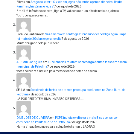
Elizeu
em
Artigo do leitor: ” O vício em jogos não rouba apenas dinheiro. Rouba
Famílias, histórias e vidas”
7 de agosto de 2026
Brasil tá infestado de bets , liga a TV, vai acessar um site de notícias, abre o
YouTube aparece uma…
Eronildo Pinheiro
em
Vazamento em centro gastronômico desperdiça água limpa
há mais de 30 dias e gera revolta
7 de agosto de 2026
Muito obrigado pelo publicação.
ADEMIR Rodrigues
em
Funcionários relatam sobrecarga e clima tenso em escola
municipal de Petrolina
7 de agosto de 2026
vocês colocam a notícia pela metade cadê o nome da escola
SEI LÁ
em
Sequência de furtos de arames preocupa produtores na Zona Rural de
Petrolina
7 de agosto de 2026
LÁ POR PERTO TEM UMA INVASÃO DE TERRAS......
ONE JOSE DE OLIVEIRA
em
PCPE indicia ex-diretor e mais 8 suspeitos por
corrupção na Penitenciária de Petrolina
7 de agosto de 2026
Numa situação como essa a solução é chamar o LADRÃO