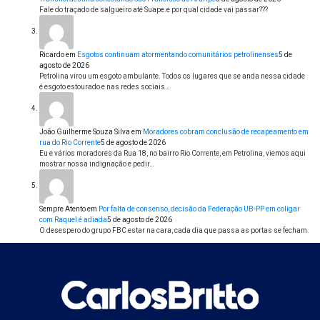
Fale do traçado de salgueiro até Suape.e por qual cidade vai passar???
Ricardo
em
Esgotos continuam atormentando comunitários petrolinenses
5 de
agosto de 2026
Petrolina virou um esgoto ambulante. Todos os lugares que se anda nessa cidade
é esgoto estourado e nas redes sociais…
João Guilherme Souza Silva
em
Moradores cobram conclusão de recapeamento em
rua do Rio Corrente
5 de agosto de 2026
Eu e vários moradores da Rua 18, no bairro Rio Corrente, em Petrolina, viemos aqui
mostrar nossa indignação e pedir…
Sempre Atento
em
Por falta de consenso, decisão da Federação UB-PP em coligar
com Raquel é adiada
5 de agosto de 2026
O desespero do grupo FBC estar na cara, cada dia que passa as portas se fecham.