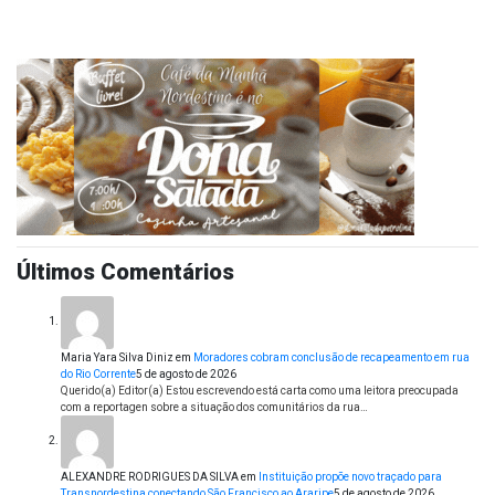
Últimos Comentários
Maria Yara Silva Diniz
em
Moradores cobram conclusão de recapeamento em rua
do Rio Corrente
5 de agosto de 2026
Querido(a) Editor(a) Estou escrevendo está carta como uma leitora preocupada
com a reportagen sobre a situação dos comunitários da rua…
ALEXANDRE RODRIGUES DA SILVA
em
Instituição propõe novo traçado para
Transnordestina conectando São Francisco ao Araripe
5 de agosto de 2026