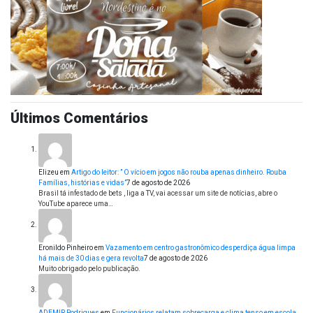
Últimos Comentários
Elizeu
em
Artigo do leitor: ” O vício em jogos não rouba apenas dinheiro. Rouba
Famílias, histórias e vidas”
7 de agosto de 2026
Brasil tá infestado de bets , liga a TV, vai acessar um site de notícias, abre o
YouTube aparece uma…
Eronildo Pinheiro
em
Vazamento em centro gastronômico desperdiça água limpa
há mais de 30 dias e gera revolta
7 de agosto de 2026
Muito obrigado pelo publicação.
ADEMIR Rodrigues
em
Funcionários relatam sobrecarga e clima tenso em escola