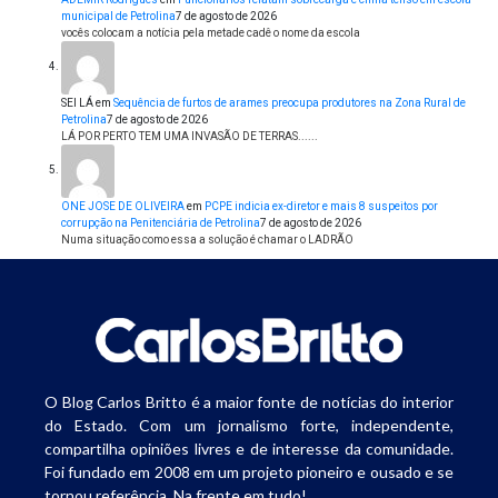
municipal de Petrolina
7 de agosto de 2026
vocês colocam a notícia pela metade cadê o nome da escola
SEI LÁ
em
Sequência de furtos de arames preocupa produtores na Zona Rural de
Petrolina
7 de agosto de 2026
LÁ POR PERTO TEM UMA INVASÃO DE TERRAS......
ONE JOSE DE OLIVEIRA
em
PCPE indicia ex-diretor e mais 8 suspeitos por
corrupção na Penitenciária de Petrolina
7 de agosto de 2026
Numa situação como essa a solução é chamar o LADRÃO
O Blog Carlos Britto é a maior fonte de notícias do interior
do Estado. Com um jornalismo forte, independente,
compartilha opiniões livres e de interesse da comunidade.
Foi fundado em 2008 em um projeto pioneiro e ousado e se
tornou referência. Na frente em tudo!