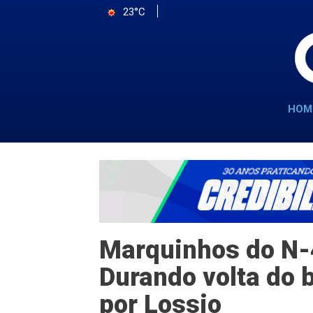
23°C
HOM
Marquinhos do N-
Durando volta do b
por Lossio