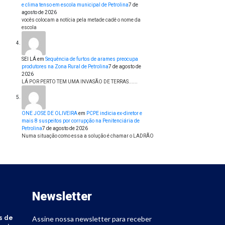
e clima tenso em escola municipal de Petrolina
7 de
agosto de 2026
vocês colocam a notícia pela metade cadê o nome da
escola
SEI LÁ
em
Sequência de furtos de arames preocupa
produtores na Zona Rural de Petrolina
7 de agosto de
2026
LÁ POR PERTO TEM UMA INVASÃO DE TERRAS......
ONE JOSE DE OLIVEIRA
em
PCPE indicia ex-diretor e
mais 8 suspeitos por corrupção na Penitenciária de
Petrolina
7 de agosto de 2026
Numa situação como essa a solução é chamar o LADRÃO
Newsletter
s de
Assine nossa newsletter para receber