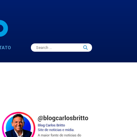
Search
TATO
Search
for: