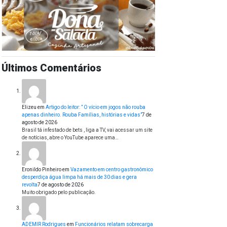
Últimos Comentários
Elizeu
em
Artigo do leitor: ” O vício em jogos não rouba
apenas dinheiro. Rouba Famílias, histórias e vidas”
7 de
agosto de 2026
Brasil tá infestado de bets , liga a TV, vai acessar um site
de notícias, abre o YouTube aparece uma…
Eronildo Pinheiro
em
Vazamento em centro gastronômico
desperdiça água limpa há mais de 30 dias e gera
revolta
7 de agosto de 2026
Muito obrigado pelo publicação.
ADEMIR Rodrigues
em
Funcionários relatam sobrecarga