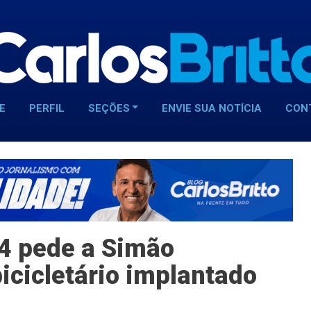
E
PERFIL
SEÇÕES
ENVIE SUA NOTÍCIA
CON
4 pede a Simão
icicletário implantado