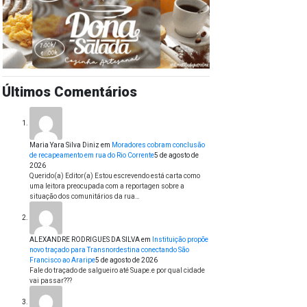
Últimos Comentários
Maria Yara Silva Diniz
em
Moradores cobram conclusão
de recapeamento em rua do Rio Corrente
5 de agosto de
2026
Querido(a) Editor(a) Estou escrevendo está carta como
uma leitora preocupada com a reportagen sobre a
situação dos comunitários da rua…
ALEXANDRE RODRIGUES DA SILVA
em
Instituição propõe
novo traçado para Transnordestina conectando São
Francisco ao Araripe
5 de agosto de 2026
Fale do traçado de salgueiro até Suape.e por qual cidade
vai passar???