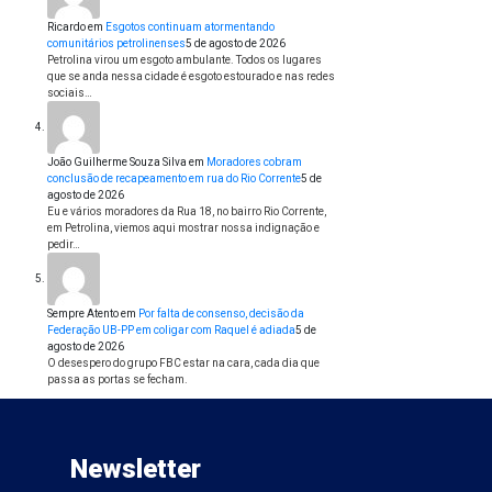
Ricardo
em
Esgotos continuam atormentando
comunitários petrolinenses
5 de agosto de 2026
Petrolina virou um esgoto ambulante. Todos os lugares
que se anda nessa cidade é esgoto estourado e nas redes
sociais…
João Guilherme Souza Silva
em
Moradores cobram
conclusão de recapeamento em rua do Rio Corrente
5 de
agosto de 2026
Eu e vários moradores da Rua 18, no bairro Rio Corrente,
em Petrolina, viemos aqui mostrar nossa indignação e
pedir…
Sempre Atento
em
Por falta de consenso, decisão da
Federação UB-PP em coligar com Raquel é adiada
5 de
agosto de 2026
O desespero do grupo FBC estar na cara, cada dia que
passa as portas se fecham.
Newsletter