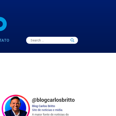
Search
TATO
Search
for: