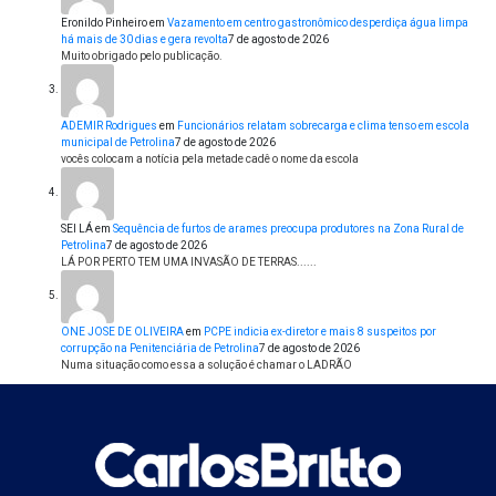
Eronildo Pinheiro
em
Vazamento em centro gastronômico desperdiça água limpa
há mais de 30 dias e gera revolta
7 de agosto de 2026
Muito obrigado pelo publicação.
ADEMIR Rodrigues
em
Funcionários relatam sobrecarga e clima tenso em escola
municipal de Petrolina
7 de agosto de 2026
vocês colocam a notícia pela metade cadê o nome da escola
SEI LÁ
em
Sequência de furtos de arames preocupa produtores na Zona Rural de
Petrolina
7 de agosto de 2026
LÁ POR PERTO TEM UMA INVASÃO DE TERRAS......
ONE JOSE DE OLIVEIRA
em
PCPE indicia ex-diretor e mais 8 suspeitos por
corrupção na Penitenciária de Petrolina
7 de agosto de 2026
Numa situação como essa a solução é chamar o LADRÃO