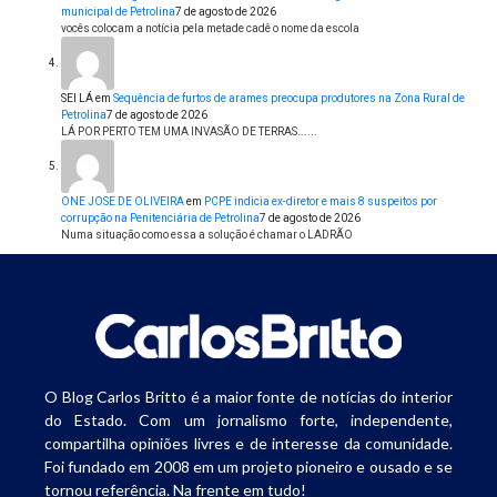
municipal de Petrolina
7 de agosto de 2026
vocês colocam a notícia pela metade cadê o nome da escola
SEI LÁ
em
Sequência de furtos de arames preocupa produtores na Zona Rural de
Petrolina
7 de agosto de 2026
LÁ POR PERTO TEM UMA INVASÃO DE TERRAS......
ONE JOSE DE OLIVEIRA
em
PCPE indicia ex-diretor e mais 8 suspeitos por
corrupção na Penitenciária de Petrolina
7 de agosto de 2026
Numa situação como essa a solução é chamar o LADRÃO
O Blog Carlos Britto é a maior fonte de notícias do interior
do Estado. Com um jornalismo forte, independente,
compartilha opiniões livres e de interesse da comunidade.
Foi fundado em 2008 em um projeto pioneiro e ousado e se
tornou referência. Na frente em tudo!