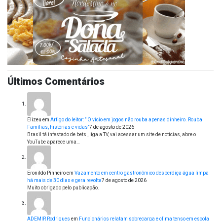
Últimos Comentários
Elizeu
em
Artigo do leitor: ” O vício em jogos não rouba apenas dinheiro. Rouba
Famílias, histórias e vidas”
7 de agosto de 2026
Brasil tá infestado de bets , liga a TV, vai acessar um site de notícias, abre o
YouTube aparece uma…
Eronildo Pinheiro
em
Vazamento em centro gastronômico desperdiça água limpa
há mais de 30 dias e gera revolta
7 de agosto de 2026
Muito obrigado pelo publicação.
ADEMIR Rodrigues
em
Funcionários relatam sobrecarga e clima tenso em escola