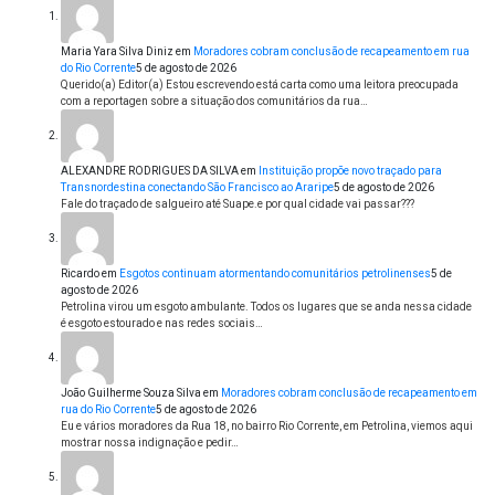
Maria Yara Silva Diniz
em
Moradores cobram conclusão de recapeamento em rua
do Rio Corrente
5 de agosto de 2026
Querido(a) Editor(a) Estou escrevendo está carta como uma leitora preocupada
com a reportagen sobre a situação dos comunitários da rua…
ALEXANDRE RODRIGUES DA SILVA
em
Instituição propõe novo traçado para
Transnordestina conectando São Francisco ao Araripe
5 de agosto de 2026
Fale do traçado de salgueiro até Suape.e por qual cidade vai passar???
Ricardo
em
Esgotos continuam atormentando comunitários petrolinenses
5 de
agosto de 2026
Petrolina virou um esgoto ambulante. Todos os lugares que se anda nessa cidade
é esgoto estourado e nas redes sociais…
João Guilherme Souza Silva
em
Moradores cobram conclusão de recapeamento em
rua do Rio Corrente
5 de agosto de 2026
Eu e vários moradores da Rua 18, no bairro Rio Corrente, em Petrolina, viemos aqui
mostrar nossa indignação e pedir…