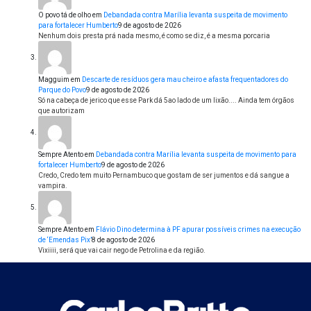
O povo tá de olho
em
Debandada contra Marília levanta suspeita de movimento
para fortalecer Humberto
9 de agosto de 2026
Nenhum dois presta prá nada mesmo, é como se diz, é a mesma porcaria
Magguim
em
Descarte de resíduos gera mau cheiro e afasta frequentadores do
Parque do Povo
9 de agosto de 2026
Só na cabeça de jerico que esse Park dá 5ao lado de um lixão.... Ainda tem órgãos
que autorizam
Sempre Atento
em
Debandada contra Marília levanta suspeita de movimento para
fortalecer Humberto
9 de agosto de 2026
Credo, Credo tem muito Pernambuco que gostam de ser jumentos e dá sangue a
vampira.
Sempre Atento
em
Flávio Dino determina à PF apurar possíveis crimes na execução
de ‘Emendas Pix’
8 de agosto de 2026
Vixiiii, será que vai cair nego de Petrolina e da região.