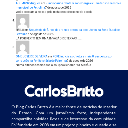
ADEMIR Rodrigues
em
Funcionários relatam sobrecarga e clima tenso em escola
municipal de Petrolina
7 de agosto de 2026
vocês colocam a notícia pela metade cadê o nome da escola
SEI LÁ
em
Sequência de furtos de arames preocupa produtores na Zona Rural de
Petrolina
7 de agosto de 2026
LÁ POR PERTO TEM UMA INVASÃO DE TERRAS......
ONE JOSE DE OLIVEIRA
em
PCPE indicia ex-diretor e mais 8 suspeitos por
corrupção na Penitenciária de Petrolina
7 de agosto de 2026
Numa situação como essa a solução é chamar o LADRÃO
O Blog Carlos Britto é a maior fonte de notícias do interior
do Estado. Com um jornalismo forte, independente,
compartilha opiniões livres e de interesse da comunidade.
Foi fundado em 2008 em um projeto pioneiro e ousado e se