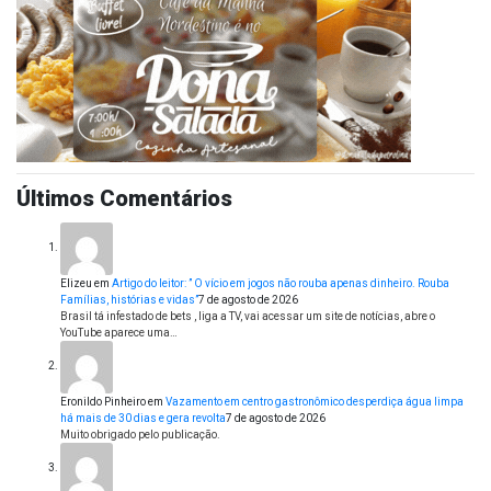
Últimos Comentários
Elizeu
em
Artigo do leitor: ” O vício em jogos não rouba apenas dinheiro. Rouba
Famílias, histórias e vidas”
7 de agosto de 2026
Brasil tá infestado de bets , liga a TV, vai acessar um site de notícias, abre o
YouTube aparece uma…
Eronildo Pinheiro
em
Vazamento em centro gastronômico desperdiça água limpa
há mais de 30 dias e gera revolta
7 de agosto de 2026
Muito obrigado pelo publicação.