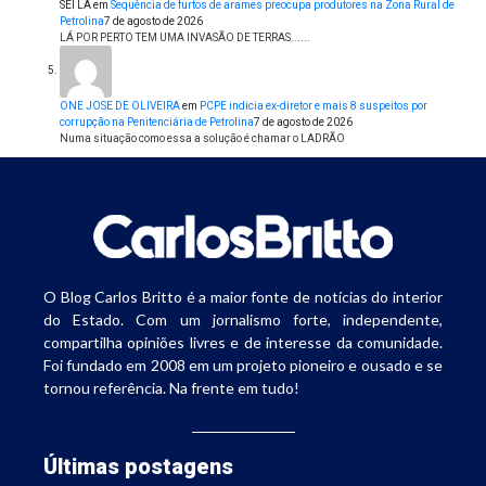
SEI LÁ
em
Sequência de furtos de arames preocupa produtores na Zona Rural de
Petrolina
7 de agosto de 2026
LÁ POR PERTO TEM UMA INVASÃO DE TERRAS......
ONE JOSE DE OLIVEIRA
em
PCPE indicia ex-diretor e mais 8 suspeitos por
corrupção na Penitenciária de Petrolina
7 de agosto de 2026
Numa situação como essa a solução é chamar o LADRÃO
O Blog Carlos Britto é a maior fonte de notícias do interior
do Estado. Com um jornalismo forte, independente,
compartilha opiniões livres e de interesse da comunidade.
Foi fundado em 2008 em um projeto pioneiro e ousado e se
tornou referência. Na frente em tudo!
Últimas postagens