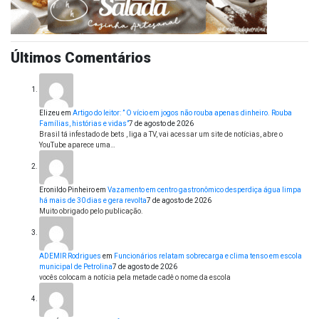
Últimos Comentários
Elizeu
em
Artigo do leitor: ” O vício em jogos não rouba apenas dinheiro. Rouba
Famílias, histórias e vidas”
7 de agosto de 2026
Brasil tá infestado de bets , liga a TV, vai acessar um site de notícias, abre o
YouTube aparece uma…
Eronildo Pinheiro
em
Vazamento em centro gastronômico desperdiça água limpa
há mais de 30 dias e gera revolta
7 de agosto de 2026
Muito obrigado pelo publicação.
ADEMIR Rodrigues
em
Funcionários relatam sobrecarga e clima tenso em escola
municipal de Petrolina
7 de agosto de 2026
vocês colocam a notícia pela metade cadê o nome da escola