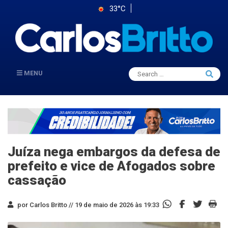
33°C
Search
MENU
Searc
for:
Juíza nega embargos da defesa de
prefeito e vice de Afogados sobre
cassação
por Carlos Britto //
19 de maio de 2026 às 19:33