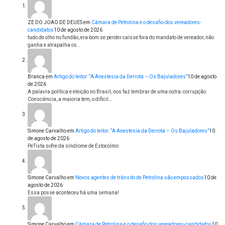
ZE DO JOAO DE DEUES
em
Câmara de Petrolina e o desafio dos vereadores-
candidatos
10 de agosto de 2026
tudo de olho no fundão, era bom se perder caísse fora do mandato de vereador, não
ganha e atrapalha os…
Branca
em
Artigo do leitor: “A Anestesia da Derrota – Os Bajuladores”
10 de agosto
de 2026
A palavra política e eleição no Brasil, nos faz lembrar de uma outra: corrupção.
Consciência, a maioria tem, o difícil…
Simone Carvalho
em
Artigo do leitor: “A Anestesia da Derrota – Os Bajuladores”
10
de agosto de 2026
PeTista sofre da síndrome de Estocolmo
Simone Carvalho
em
Novos agentes de trânsito de Petrolina são empossados
10 de
agosto de 2026
Essa posse aconteceu há uma semana!
Simone Carvalho
em
Câmara de Petrolina e o desafio dos vereadores-candidatos
10