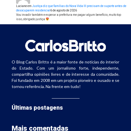
Luciane
em
Justiça diz que famílias do Nova Vida III precisam de suporte antes de
desocuparem residencial
6 de agosto de 2026
Vou invadir também e esperar a prefeitura me pagar algum benefício, muito top
isso, obrigado justiça
O Blog Carlos Britto é a maior fonte de notícias do interior
do Estado. Com um jornalismo forte, independente,
compartilha opiniões livres e de interesse da comunidade.
Foi fundado em 2008 em um projeto pioneiro e ousado e se
tornou referência. Na frente em tudo!
Últimas postagens
Mais comentadas