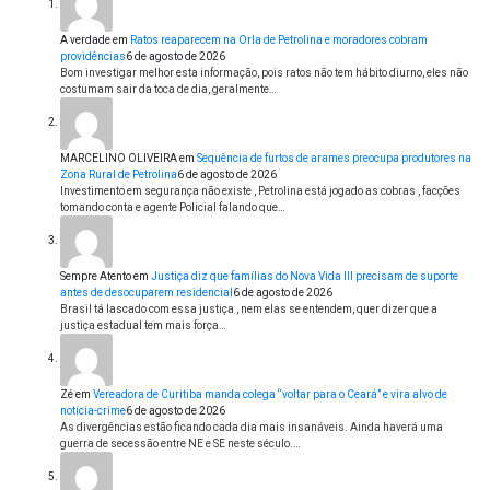
A verdade
em
Ratos reaparecem na Orla de Petrolina e moradores cobram
providências
6 de agosto de 2026
Bom investigar melhor esta informação, pois ratos não tem hábito diurno, eles não
costumam sair da toca de dia, geralmente…
MARCELINO OLIVEIRA
em
Sequência de furtos de arames preocupa produtores na
Zona Rural de Petrolina
6 de agosto de 2026
Investimento em segurança não existe , Petrolina está jogado as cobras , facções
tomando conta e agente Policial falando que…
Sempre Atento
em
Justiça diz que famílias do Nova Vida III precisam de suporte
antes de desocuparem residencial
6 de agosto de 2026
Brasil tá lascado com essa justiça , nem elas se entendem, quer dizer que a
justiça estadual tem mais força…
Zé
em
Vereadora de Curitiba manda colega “voltar para o Ceará” e vira alvo de
notícia-crime
6 de agosto de 2026
As divergências estão ficando cada dia mais insanáveis. Ainda haverá uma
guerra de secessão entre NE e SE neste século.…