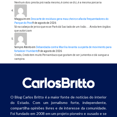
Nenhum dois presta prá nada mesmo, é como se diz, é a mesma porcaria
Magguim
em
Descarte de resíduos gera mau cheiro e afasta frequentadores do
Parque do Povo
9 de agosto de 2026
Só na cabeça de jerico que esse Park dá 5ao lado de um lixão.... Ainda tem órgãos
que autorizam
Sempre Atento
em
Debandada contra Marília levanta suspeita de movimento para
fortalecer Humberto
9 de agosto de 2026
Credo, Credo tem muito Pernambuco que gostam de ser jumentos e dá sangue a
vampira.
O Blog Carlos Britto é a maior fonte de notícias do interior
do Estado. Com um jornalismo forte, independente,
compartilha opiniões livres e de interesse da comunidade.
Foi fundado em 2008 em um projeto pioneiro e ousado e se