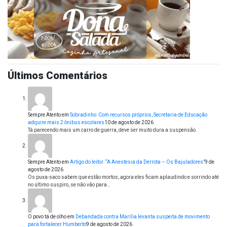
Últimos Comentários
Sempre Atento
em
Sobradinho: Com recursos próprios, Secretaria de Educação
adquire mais 2 ônibus escolares
10 de agosto de 2026
Tá parecendo mais um carro de guerra, deve ser muito dura a suspensão.
Sempre Atento
em
Artigo do leitor: “A Anestesia da Derrota – Os Bajuladores”
9 de
agosto de 2026
Os puxa-saco sabem que estão mortos, agora eles ficam aplaudindo e sorrindo até
no último suspiro, se não vão para…
O povo tá de olho
em
Debandada contra Marília levanta suspeita de movimento
para fortalecer Humberto
9 de agosto de 2026