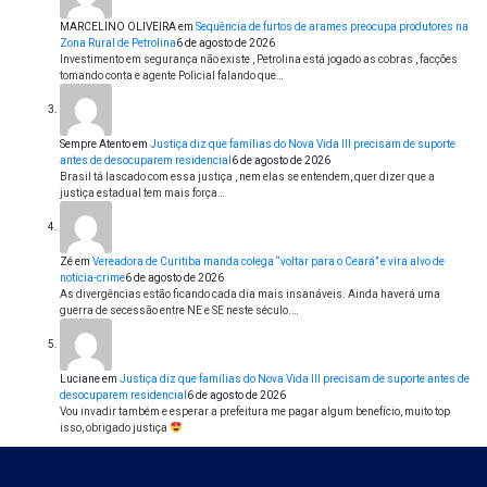
MARCELINO OLIVEIRA
em
Sequência de furtos de arames preocupa produtores na
Zona Rural de Petrolina
6 de agosto de 2026
Investimento em segurança não existe , Petrolina está jogado as cobras , facções
tomando conta e agente Policial falando que…
Sempre Atento
em
Justiça diz que famílias do Nova Vida III precisam de suporte
antes de desocuparem residencial
6 de agosto de 2026
Brasil tá lascado com essa justiça , nem elas se entendem, quer dizer que a
justiça estadual tem mais força…
Zé
em
Vereadora de Curitiba manda colega “voltar para o Ceará” e vira alvo de
notícia-crime
6 de agosto de 2026
As divergências estão ficando cada dia mais insanáveis. Ainda haverá uma
guerra de secessão entre NE e SE neste século.…
Luciane
em
Justiça diz que famílias do Nova Vida III precisam de suporte antes de
desocuparem residencial
6 de agosto de 2026
Vou invadir também e esperar a prefeitura me pagar algum benefício, muito top
isso, obrigado justiça