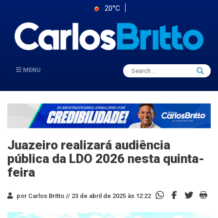
20°C
Search
MENU
Searc
for:
Juazeiro realizará audiência
pública da LDO 2026 nesta quinta-
feira
por Carlos Britto //
23 de abril de 2025 às 12:22