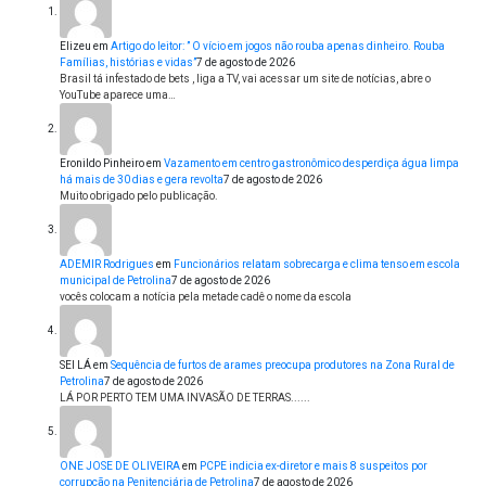
Elizeu
em
Artigo do leitor: ” O vício em jogos não rouba apenas dinheiro. Rouba
Famílias, histórias e vidas”
7 de agosto de 2026
Brasil tá infestado de bets , liga a TV, vai acessar um site de notícias, abre o
YouTube aparece uma…
Eronildo Pinheiro
em
Vazamento em centro gastronômico desperdiça água limpa
há mais de 30 dias e gera revolta
7 de agosto de 2026
Muito obrigado pelo publicação.
ADEMIR Rodrigues
em
Funcionários relatam sobrecarga e clima tenso em escola
municipal de Petrolina
7 de agosto de 2026
vocês colocam a notícia pela metade cadê o nome da escola
SEI LÁ
em
Sequência de furtos de arames preocupa produtores na Zona Rural de
Petrolina
7 de agosto de 2026
LÁ POR PERTO TEM UMA INVASÃO DE TERRAS......
ONE JOSE DE OLIVEIRA
em
PCPE indicia ex-diretor e mais 8 suspeitos por
corrupção na Penitenciária de Petrolina
7 de agosto de 2026