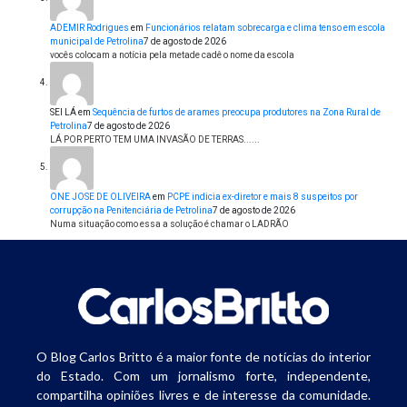
ADEMIR Rodrigues
em
Funcionários relatam sobrecarga e clima tenso em escola
municipal de Petrolina
7 de agosto de 2026
vocês colocam a notícia pela metade cadê o nome da escola
SEI LÁ
em
Sequência de furtos de arames preocupa produtores na Zona Rural de
Petrolina
7 de agosto de 2026
LÁ POR PERTO TEM UMA INVASÃO DE TERRAS......
ONE JOSE DE OLIVEIRA
em
PCPE indicia ex-diretor e mais 8 suspeitos por
corrupção na Penitenciária de Petrolina
7 de agosto de 2026
Numa situação como essa a solução é chamar o LADRÃO
O Blog Carlos Britto é a maior fonte de notícias do interior
do Estado. Com um jornalismo forte, independente,
compartilha opiniões livres e de interesse da comunidade.