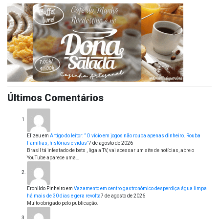
Últimos Comentários
Elizeu
em
Artigo do leitor: ” O vício em jogos não rouba apenas dinheiro. Rouba
Famílias, histórias e vidas”
7 de agosto de 2026
Brasil tá infestado de bets , liga a TV, vai acessar um site de notícias, abre o
YouTube aparece uma…
Eronildo Pinheiro
em
Vazamento em centro gastronômico desperdiça água limpa
há mais de 30 dias e gera revolta
7 de agosto de 2026
Muito obrigado pelo publicação.