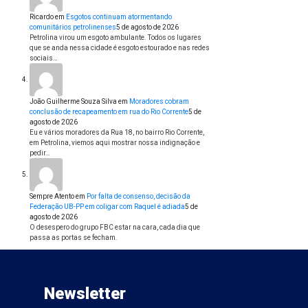
Ricardo
em
Esgotos continuam atormentando
comunitários petrolinenses
5 de agosto de 2026
Petrolina virou um esgoto ambulante. Todos os lugares
que se anda nessa cidade é esgoto estourado e nas redes
sociais…
João Guilherme Souza Silva
em
Moradores cobram
conclusão de recapeamento em rua do Rio Corrente
5 de
agosto de 2026
Eu e vários moradores da Rua 18, no bairro Rio Corrente,
em Petrolina, viemos aqui mostrar nossa indignação e
pedir…
Sempre Atento
em
Por falta de consenso, decisão da
Federação UB-PP em coligar com Raquel é adiada
5 de
agosto de 2026
O desespero do grupo FBC estar na cara, cada dia que
passa as portas se fecham.
Newsletter