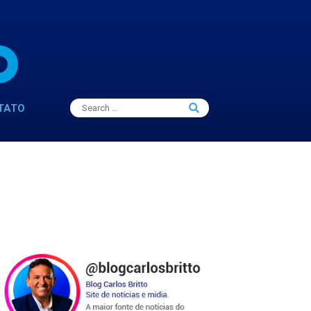
Search
TATO
Search
for: