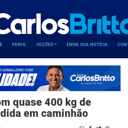
E
PERFIL
SEÇÕES
ENVIE SUA NOTÍCIA
CON
om quase 400 kg de
ndida em caminhão