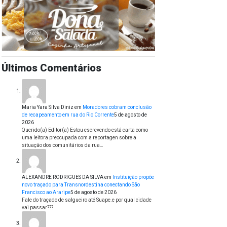
Últimos Comentários
Maria Yara Silva Diniz
em
Moradores cobram conclusão
de recapeamento em rua do Rio Corrente
5 de agosto de
2026
Querido(a) Editor(a) Estou escrevendo está carta como
uma leitora preocupada com a reportagen sobre a
situação dos comunitários da rua…
ALEXANDRE RODRIGUES DA SILVA
em
Instituição propõe
novo traçado para Transnordestina conectando São
Francisco ao Araripe
5 de agosto de 2026
Fale do traçado de salgueiro até Suape.e por qual cidade
vai passar???