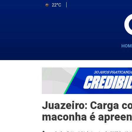
22°C
HOM
Juazeiro: Carga c
maconha é apree