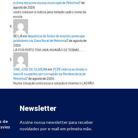
e clima tenso em escola municipal de Petrolina
7 de
agosto de 2026
vocês colocam a notícia pela metade cadê o nome da
escola
SEI LÁ
em
Sequência de furtos de arames preocupa
produtores na Zona Rural de Petrolina
7 de agosto de
2026
LÁ POR PERTO TEM UMA INVASÃO DE TERRAS......
ONE JOSE DE OLIVEIRA
em
PCPE indicia ex-diretor e
mais 8 suspeitos por corrupção na Penitenciária de
Petrolina
7 de agosto de 2026
Numa situação como essa a solução é chamar o LADRÃO
Newsletter
s de
Assine nossa newsletter para receber
svios
novidades por e-mail em primeira mão.