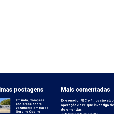
timas postagens
Mais comentadas
Em nota, Compesa
Ex-senador FBC e filhos são alvo
esclarece sobre
operação da PF que investiga de
vazamento em rua do
de emendas
Gercino Coelho
25 de fevereiro de 2026 às 09:57