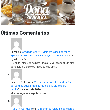
Últimos Comentários
Elizeu
em
Artigo do leitor: ” O vício em jogos não rouba
apenas dinheiro. Rouba Famílias, histórias e vidas”
7 de
agosto de 2026
Brasil tá infestado de bets , liga a TV, vai acessar um site
de notícias, abre o YouTube aparece uma…
Eronildo Pinheiro
em
Vazamento em centro gastronômico
desperdiça água limpa há mais de 30 dias e gera
revolta
7 de agosto de 2026
Muito obrigado pelo publicação.
ADEMIR Rodrigues
em
Funcionários relatam sobrecarga