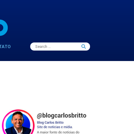
Search
TATO
Search
for: