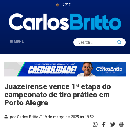
22°C
Search
MENU
Searc
for:
Juazeirense vence 1ª etapa do
campeonato de tiro prático em
Porto Alegre
por Carlos Britto //
19 de março de 2025 às 19:52