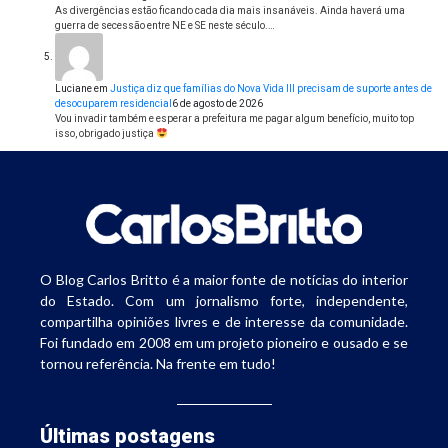
As divergências estão ficando cada dia mais insanáveis. Ainda haverá uma
guerra de secessão entre NE e SE neste século.…
Luciane
em
Justiça diz que famílias do Nova Vida III precisam de suporte antes de
desocuparem residencial
6 de agosto de 2026
Vou invadir também e esperar a prefeitura me pagar algum benefício, muito top
isso, obrigado justiça
O Blog Carlos Britto é a maior fonte de notícias do interior
do Estado. Com um jornalismo forte, independente,
compartilha opiniões livres e de interesse da comunidade.
Foi fundado em 2008 em um projeto pioneiro e ousado e se
tornou referência. Na frente em tudo!
Últimas postagens