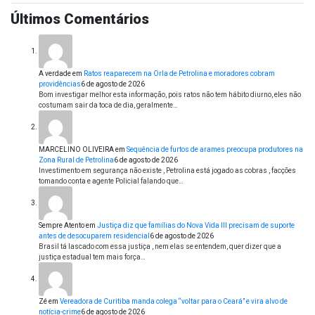
Últimos Comentários
A verdade
em
Ratos reaparecem na Orla de Petrolina e moradores cobram
providências
6 de agosto de 2026
Bom investigar melhor esta informação, pois ratos não tem hábito diurno, eles não
costumam sair da toca de dia, geralmente…
MARCELINO OLIVEIRA
em
Sequência de furtos de arames preocupa produtores na
Zona Rural de Petrolina
6 de agosto de 2026
Investimento em segurança não existe , Petrolina está jogado as cobras , facções
tomando conta e agente Policial falando que…
Sempre Atento
em
Justiça diz que famílias do Nova Vida III precisam de suporte
antes de desocuparem residencial
6 de agosto de 2026
Brasil tá lascado com essa justiça , nem elas se entendem, quer dizer que a
justiça estadual tem mais força…
Zé
em
Vereadora de Curitiba manda colega “voltar para o Ceará” e vira alvo de
notícia-crime
6 de agosto de 2026