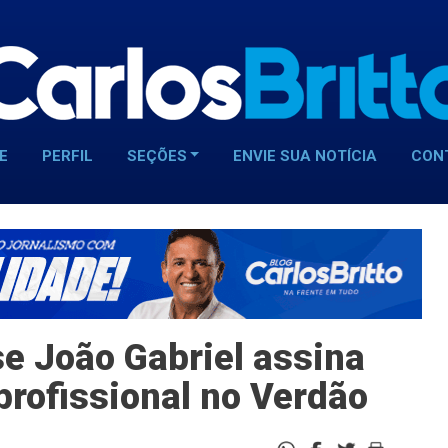
E
PERFIL
SEÇÕES
ENVIE SUA NOTÍCIA
CON
e João Gabriel assina
profissional no Verdão