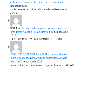
e clima tenso em escola municipal de Petrolina
7 de
agosto de 2026
vocês colocam a notícia pela metade cadê o nome da
escola
SEI LÁ
em
Sequência de furtos de arames preocupa
produtores na Zona Rural de Petrolina
7 de agosto de
2026
LÁ POR PERTO TEM UMA INVASÃO DE TERRAS......
ONE JOSE DE OLIVEIRA
em
PCPE indicia ex-diretor e
mais 8 suspeitos por corrupção na Penitenciária de
Petrolina
7 de agosto de 2026
Numa situação como essa a solução é chamar o LADRÃO