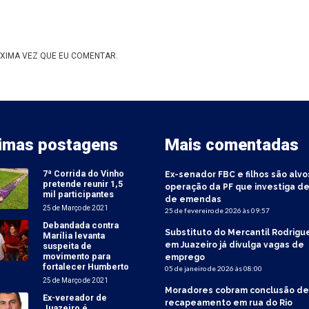
XIMA VEZ QUE EU COMENTAR.
timas postagens
Mais comentadas
7ª Corrida do Vinho
Ex-senador FBC e filhos são alvo
pretende reunir 1,5
operação da PF que investiga de
mil participantes
de emendas
25 de Março de 2021
25 de fevereiro de 2026 às 09:57
Debandada contra
Substituto do Mercantil Rodrigu
Marília levanta
em Juazeiro já divulga vagas de
suspeita de
movimento para
emprego
fortalecer Humberto
05 de janeiro de 2026 às 08:00
25 de Março de 2021
Moradores cobram conclusão de
Ex-vereador de
recapeamento em rua do Rio
Juazeiro é