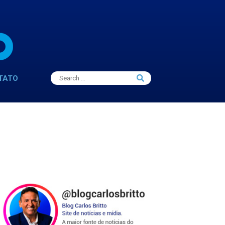
Search
TATO
Search
for: