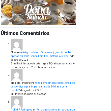
Últimos Comentários
Elizeu
em
Artigo do leitor: ” O vício em jogos não rouba
apenas dinheiro. Rouba Famílias, histórias e vidas”
7 de
agosto de 2026
Brasil tá infestado de bets , liga a TV, vai acessar um site
de notícias, abre o YouTube aparece uma…
Eronildo Pinheiro
em
Vazamento em centro gastronômico
desperdiça água limpa há mais de 30 dias e gera
revolta
7 de agosto de 2026
Muito obrigado pelo publicação.
ADEMIR Rodrigues
em
Funcionários relatam sobrecarga