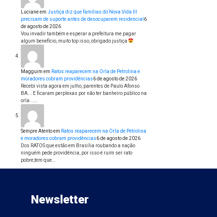
Luciane
em
Justiça diz que famílias do Nova Vida III
precisam de suporte antes de desocuparem residencial
6
de agosto de 2026
Vou invadir também e esperar a prefeitura me pagar
algum benefício, muito top isso, obrigado justiça
Magguim
em
Ratos reaparecem na Orla de Petrolina e
moradores cobram providências
6 de agosto de 2026
Recebi vista agora em julho, parentes de Paulo Afonso
BA... E ficaram perplexas por não ter banheiro público na
orla...…
Sempre Atento
em
Ratos reaparecem na Orla de Petrolina
e moradores cobram providências
6 de agosto de 2026
Dos RATOS que estão em Brasília roubando a nação
ninguém pede providência, por isso é ruim ser rato
pobre,tem que…
Newsletter