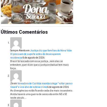
Últimos Comentários
Sempre Atento
em
Justiça diz que famílias do Nova Vida
III precisam de suporte antes de desocuparem
residencial
6 de agosto de 2026
Brasil tá lascado com essa justiça , nem elas se
entendem, quer dizer que a justiça estadual tem mais
força…
Zé
em
Vereadora de Curitiba manda colega “voltar para o
Ceará” e vira alvo de notícia-crime
6 de agosto de 2026
As divergências estão ficando cada dia mais insanáveis.
Ainda haverá uma guerra de secessão entre NE e SE
neste século.…