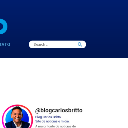
Search
TATO
Search
for: