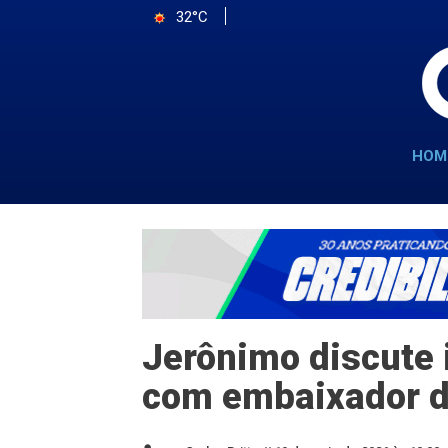
32°C
HOM
Jerônimo discute 
com embaixador d