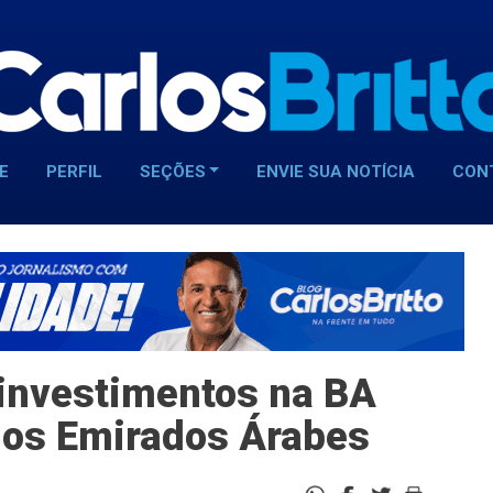
E
PERFIL
SEÇÕES
ENVIE SUA NOTÍCIA
CON
investimentos na BA
os Emirados Árabes