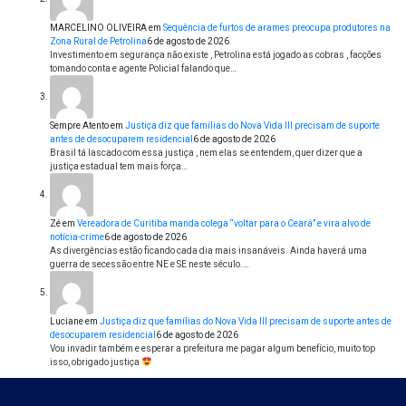
MARCELINO OLIVEIRA
em
Sequência de furtos de arames preocupa produtores na
Zona Rural de Petrolina
6 de agosto de 2026
Investimento em segurança não existe , Petrolina está jogado as cobras , facções
tomando conta e agente Policial falando que…
Sempre Atento
em
Justiça diz que famílias do Nova Vida III precisam de suporte
antes de desocuparem residencial
6 de agosto de 2026
Brasil tá lascado com essa justiça , nem elas se entendem, quer dizer que a
justiça estadual tem mais força…
Zé
em
Vereadora de Curitiba manda colega “voltar para o Ceará” e vira alvo de
notícia-crime
6 de agosto de 2026
As divergências estão ficando cada dia mais insanáveis. Ainda haverá uma
guerra de secessão entre NE e SE neste século.…
Luciane
em
Justiça diz que famílias do Nova Vida III precisam de suporte antes de
desocuparem residencial
6 de agosto de 2026
Vou invadir também e esperar a prefeitura me pagar algum benefício, muito top
isso, obrigado justiça