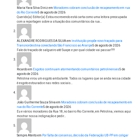
Maria Yara Silva Diniz
em
Moradores cobram conclusão de recapeamento em rua
do Rio Corrente
5 de agosto de 2026
Querido(a) Editor(a) Estou escrevendo está carta como uma leitora preocupada
com a reportagen sobre a situação dos comunitários da rua…
ALEXANDRE RODRIGUES DA SILVA
em
Instituição propõe novo traçado para
Transnordestina conectando São Francisco ao Araripe
5 de agosto de 2026
Fale do traçado de salgueiro até Suape.e por qual cidade vai passar???
Ricardo
em
Esgotos continuam atormentando comunitários petrolinenses
5 de
agosto de 2026
Petrolina virou um esgoto ambulante. Todos os lugares que se anda nessa cidade
é esgoto estourado e nas redes sociais…
João Guilherme Souza Silva
em
Moradores cobram conclusão de recapeamento em
rua do Rio Corrente
5 de agosto de 2026
Eu e vários moradores da Rua 18, no bairro Rio Corrente, em Petrolina, viemos aqui
mostrar nossa indignação e pedir…
Sempre Atento
em
Por falta de consenso, decisão da Federação UB-PP em coligar