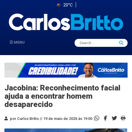
20°C
Search
MENU
Searc
for:
Jacobina: Reconhecimento facial
ajuda a encontrar homem
desaparecido
por Carlos Britto //
19 de maio de 2026 às 19:00