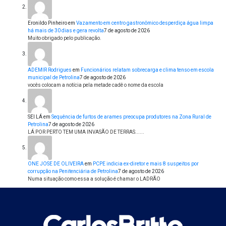
Eronildo Pinheiro
em
Vazamento em centro gastronômico desperdiça água limpa
há mais de 30 dias e gera revolta
7 de agosto de 2026
Muito obrigado pelo publicação.
ADEMIR Rodrigues
em
Funcionários relatam sobrecarga e clima tenso em escola
municipal de Petrolina
7 de agosto de 2026
vocês colocam a notícia pela metade cadê o nome da escola
SEI LÁ
em
Sequência de furtos de arames preocupa produtores na Zona Rural de
Petrolina
7 de agosto de 2026
LÁ POR PERTO TEM UMA INVASÃO DE TERRAS......
ONE JOSE DE OLIVEIRA
em
PCPE indicia ex-diretor e mais 8 suspeitos por
corrupção na Penitenciária de Petrolina
7 de agosto de 2026
Numa situação como essa a solução é chamar o LADRÃO