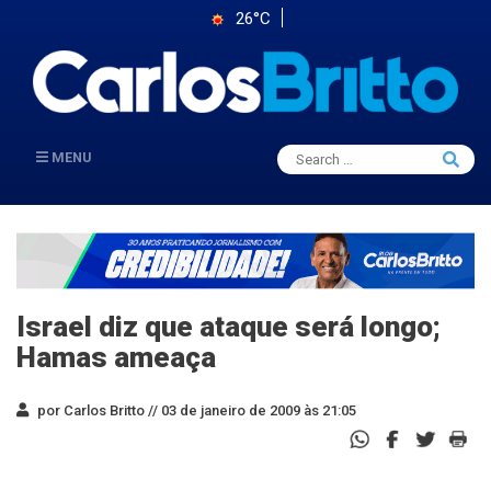
26°C
Search
MENU
Searc
for:
Israel diz que ataque será longo;
Hamas ameaça
por Carlos Britto //
03 de janeiro de 2009 às 21:05