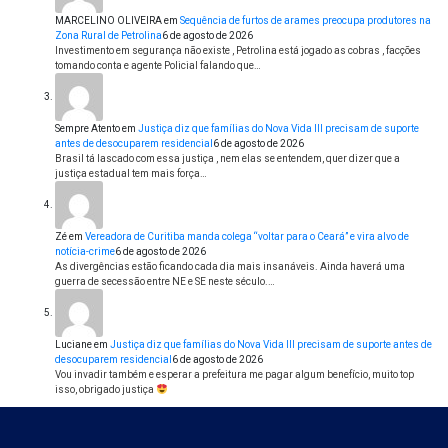
MARCELINO OLIVEIRA
em
Sequência de furtos de arames preocupa produtores na
Zona Rural de Petrolina
6 de agosto de 2026
Investimento em segurança não existe , Petrolina está jogado as cobras , facções
tomando conta e agente Policial falando que…
Sempre Atento
em
Justiça diz que famílias do Nova Vida III precisam de suporte
antes de desocuparem residencial
6 de agosto de 2026
Brasil tá lascado com essa justiça , nem elas se entendem, quer dizer que a
justiça estadual tem mais força…
Zé
em
Vereadora de Curitiba manda colega “voltar para o Ceará” e vira alvo de
notícia-crime
6 de agosto de 2026
As divergências estão ficando cada dia mais insanáveis. Ainda haverá uma
guerra de secessão entre NE e SE neste século.…
Luciane
em
Justiça diz que famílias do Nova Vida III precisam de suporte antes de
desocuparem residencial
6 de agosto de 2026
Vou invadir também e esperar a prefeitura me pagar algum benefício, muito top
isso, obrigado justiça