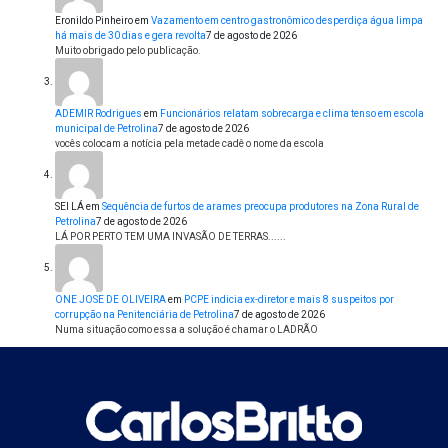
Eronildo Pinheiro
em
Vazamento em centro gastronômico desperdiça água limpa
há mais de 30 dias e gera revolta
7 de agosto de 2026
Muito obrigado pelo publicação.
ADEMIR Rodrigues
em
Funcionários relatam sobrecarga e clima tenso em escola
municipal de Petrolina
7 de agosto de 2026
vocês colocam a notícia pela metade cadê o nome da escola
SEI LÁ
em
Sequência de furtos de arames preocupa produtores na Zona Rural de
Petrolina
7 de agosto de 2026
LÁ POR PERTO TEM UMA INVASÃO DE TERRAS......
ONE JOSE DE OLIVEIRA
em
PCPE indicia ex-diretor e mais 8 suspeitos por
corrupção na Penitenciária de Petrolina
7 de agosto de 2026
Numa situação como essa a solução é chamar o LADRÃO