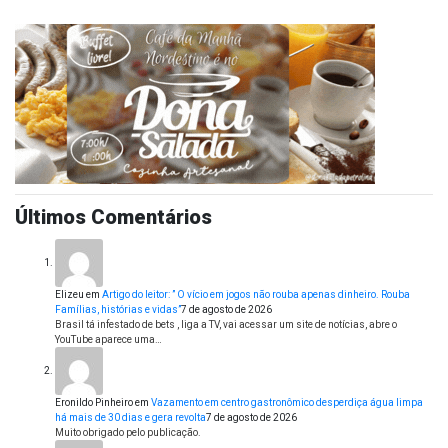
Últimos Comentários
Elizeu
em
Artigo do leitor: ” O vício em jogos não rouba apenas dinheiro. Rouba
Famílias, histórias e vidas”
7 de agosto de 2026
Brasil tá infestado de bets , liga a TV, vai acessar um site de notícias, abre o
YouTube aparece uma…
Eronildo Pinheiro
em
Vazamento em centro gastronômico desperdiça água limpa
há mais de 30 dias e gera revolta
7 de agosto de 2026
Muito obrigado pelo publicação.