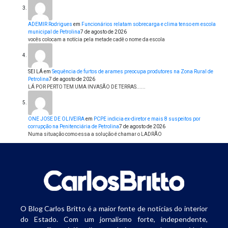
ADEMIR Rodrigues
em
Funcionários relatam sobrecarga e clima tenso em escola
municipal de Petrolina
7 de agosto de 2026
vocês colocam a notícia pela metade cadê o nome da escola
SEI LÁ
em
Sequência de furtos de arames preocupa produtores na Zona Rural de
Petrolina
7 de agosto de 2026
LÁ POR PERTO TEM UMA INVASÃO DE TERRAS......
ONE JOSE DE OLIVEIRA
em
PCPE indicia ex-diretor e mais 8 suspeitos por
corrupção na Penitenciária de Petrolina
7 de agosto de 2026
Numa situação como essa a solução é chamar o LADRÃO
O Blog Carlos Britto é a maior fonte de notícias do interior
do Estado. Com um jornalismo forte, independente,