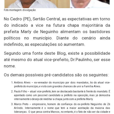
Foto montagem: divulgação
No Cedro (PE), Sertão Central, as expectativas em torno
do indicado a vice na futura chapa majoritária da
prefeita Marly de Neguinho alimentam os bastidores
políticos no município. Diante do cenário ainda
indefinido, as especulações só aumentam.
Segundo uma fonte deste Blog, existe a possibilidade
até mesmo do atual vice-prefeito, Dr.Paulinho, ser esse
nome.
Os demais possíveis pré-candidatos são os seguintes:
Antônio Alves – ex-vereador do município por dois mandatos, tio do atual vice-
prefeito do município, e visto com grandes chances de unir a Família Alves.
Paulo Filho – atual vice-prefeito, tem se destacado bastante à frente do mandato. É
apontado como um possível candidato a prefeito na oposição, mas já demostra
internamente o desejo de reeditar a chapa junto com a prefeita Marly.
Marco Preto – empresário, homem de confiança do ex-prefeito Neguinho de Zé
Arlindo. Internamente é o nome que tem a maior aceitação da maioria das
lideranças. O que pesa contra Marcos, no entanto, é o fato de não ser da cidade e