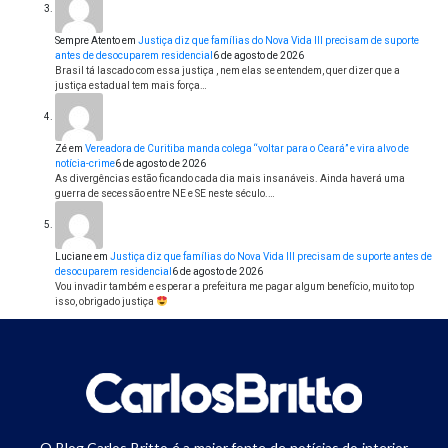
Sempre Atento
em
Justiça diz que famílias do Nova Vida III precisam de suporte
antes de desocuparem residencial
6 de agosto de 2026
Brasil tá lascado com essa justiça , nem elas se entendem, quer dizer que a
justiça estadual tem mais força…
Zé
em
Vereadora de Curitiba manda colega “voltar para o Ceará” e vira alvo de
notícia-crime
6 de agosto de 2026
As divergências estão ficando cada dia mais insanáveis. Ainda haverá uma
guerra de secessão entre NE e SE neste século.…
Luciane
em
Justiça diz que famílias do Nova Vida III precisam de suporte antes de
desocuparem residencial
6 de agosto de 2026
Vou invadir também e esperar a prefeitura me pagar algum benefício, muito top
isso, obrigado justiça
O Blog Carlos Britto é a maior fonte de notícias do interior