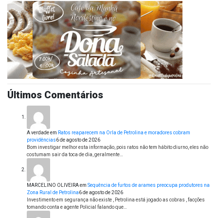
Últimos Comentários
A verdade
em
Ratos reaparecem na Orla de Petrolina e moradores cobram
providências
6 de agosto de 2026
Bom investigar melhor esta informação, pois ratos não tem hábito diurno, eles não
costumam sair da toca de dia, geralmente…
MARCELINO OLIVEIRA
em
Sequência de furtos de arames preocupa produtores na
Zona Rural de Petrolina
6 de agosto de 2026
Investimento em segurança não existe , Petrolina está jogado as cobras , facções
tomando conta e agente Policial falando que…