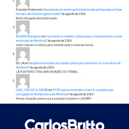
Eronildo Pinheiro
em
Vazamento em centro gastronômico desperdiça água limpa
há mais de 30 dias e gera revolta
7 de agosto de 2026
Muito obrigado pelo publicação.
ADEMIR Rodrigues
em
Funcionários relatam sobrecarga e clima tenso em escola
municipal de Petrolina
7 de agosto de 2026
vocês colocam a notícia pela metade cadê o nome da escola
SEI LÁ
em
Sequência de furtos de arames preocupa produtores na Zona Rural de
Petrolina
7 de agosto de 2026
LÁ POR PERTO TEM UMA INVASÃO DE TERRAS......
ONE JOSE DE OLIVEIRA
em
PCPE indicia ex-diretor e mais 8 suspeitos por
corrupção na Penitenciária de Petrolina
7 de agosto de 2026
Numa situação como essa a solução é chamar o LADRÃO