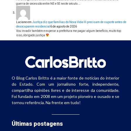
guerra de secessão entre NE e SE neste século.…
Luciane
em
Justiça diz que famílias do Nova Vida III precisam de suporte antes de
desocuparem residencial
6 de agosto de 2026
Vou invadir também e esperar a prefeitura me pagar algum benefício, muito top
isso, obrigado justiça
O Blog Carlos Britto é a maior fonte de notícias do interior
do Estado. Com um jornalismo forte, independente,
compartilha opiniões livres e de interesse da comunidade.
Foi fundado em 2008 em um projeto pioneiro e ousado e se
tornou referência. Na frente em tudo!
Últimas postagens