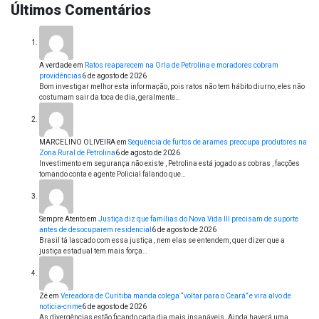
Últimos Comentários
A verdade
em
Ratos reaparecem na Orla de Petrolina e moradores cobram
providências
6 de agosto de 2026
Bom investigar melhor esta informação, pois ratos não tem hábito diurno, eles não
costumam sair da toca de dia, geralmente…
MARCELINO OLIVEIRA
em
Sequência de furtos de arames preocupa produtores na
Zona Rural de Petrolina
6 de agosto de 2026
Investimento em segurança não existe , Petrolina está jogado as cobras , facções
tomando conta e agente Policial falando que…
Sempre Atento
em
Justiça diz que famílias do Nova Vida III precisam de suporte
antes de desocuparem residencial
6 de agosto de 2026
Brasil tá lascado com essa justiça , nem elas se entendem, quer dizer que a
justiça estadual tem mais força…
Zé
em
Vereadora de Curitiba manda colega “voltar para o Ceará” e vira alvo de
notícia-crime
6 de agosto de 2026
As divergências estão ficando cada dia mais insanáveis. Ainda haverá uma