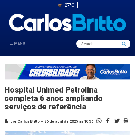
27°C
Search
MENU
Searc
for:
Hospital Unimed Petrolina
completa 6 anos ampliando
serviços de referência
por Carlos Britto //
26 de abril de 2025 às 10:36