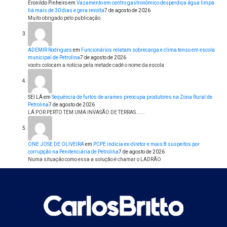
Eronildo Pinheiro
em
Vazamento em centro gastronômico desperdiça água limpa
há mais de 30 dias e gera revolta
7 de agosto de 2026
Muito obrigado pelo publicação.
ADEMIR Rodrigues
em
Funcionários relatam sobrecarga e clima tenso em escola
municipal de Petrolina
7 de agosto de 2026
vocês colocam a notícia pela metade cadê o nome da escola
SEI LÁ
em
Sequência de furtos de arames preocupa produtores na Zona Rural de
Petrolina
7 de agosto de 2026
LÁ POR PERTO TEM UMA INVASÃO DE TERRAS......
ONE JOSE DE OLIVEIRA
em
PCPE indicia ex-diretor e mais 8 suspeitos por
corrupção na Penitenciária de Petrolina
7 de agosto de 2026
Numa situação como essa a solução é chamar o LADRÃO